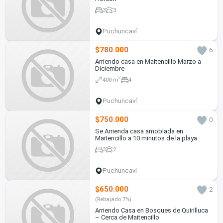
3
3
Puchuncaví
$780.000
6
Arriendo casa en Maitencillo Marzo a
Diciembre
2
400 m
4
Puchuncaví
$750.000
0
Se Arrienda casa amoblada en
Maitencillo a 10 minutos de la playa
3
2
Puchuncaví
$650.000
2
(Rebajado 7%)
Arriendo Casa en Bosques de Quirilluca
– Cerca de Maitencillo