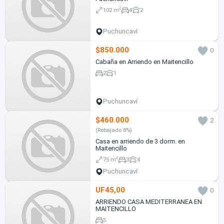
2
102 m
4
2
Puchuncaví
$850.000
0
Cabaña en Arriendo en Maitencillo
2
1
Puchuncaví
$460.000
2
(Rebajado 8%)
Casa en arriendo de 3 dorm. en
Maitencillo
2
75 m
3
4
Puchuncaví
UF45,00
0
ARRIENDO CASA MEDITERRANEA EN
MAITENCILLO
5