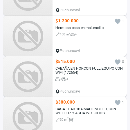
Puchuncaví
$1.200.000
1
Hermosa casa en maitencillo
2
160 m
4
Puchuncaví
$515.000
0
CABAÑA EN HORCON FULL EQUIPO CON
WIFI (172654)
3
3
Puchuncaví
$380.000
1
CASA 1HAB 1BA MAITENCILLO, CON
WIFI, LUZ Y AGUA INCLUIDOS
2
30 m
1