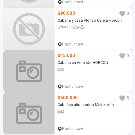
Puchuncaví
$90.000
0
Cabaña y casa Alonso Caleta Horcon
2
800 m
4
6
Puchuncaví
$45.000
0
Cabaña en Arriendo HORCON
2
Puchuncaví
$500.000
5
Cabañas año corrido Maitencillo
2
Puchuncaví