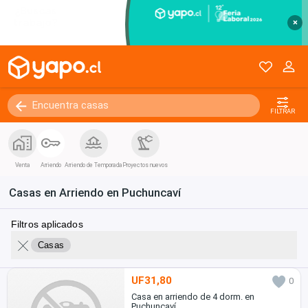
×
FILTRAR
Venta
Arriendo
Arriendo de Temporada
Proyectos nuevos
Casas en Arriendo en Puchuncaví
Filtros aplicados
Casas
UF31,80
0
Casa en arriendo de 4 dorm. en
Puchuncaví