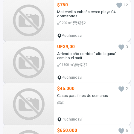
$750
12
Maitencillo cabaña cerca playa 04
dormitorios
2
200 m
4
2
Puchuncaví
UF39,00
3
Arriendo año corrido " alto laguna"
camino el mait
2
1300 m
4
7
Puchuncaví
$45.000
2
Casas para fines de semanas
2
Puchuncaví
$650.000
6