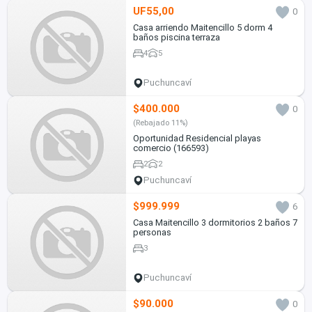
UF55,00
0
Casa arriendo Maitencillo 5 dorm 4
baños piscina terraza
4
5
Puchuncaví
$400.000
0
(Rebajado 11%)
Oportunidad Residencial playas
comercio (166593)
2
2
Puchuncaví
$999.999
6
Casa Maitencillo 3 dormitorios 2 baños 7
personas
3
Puchuncaví
$90.000
0