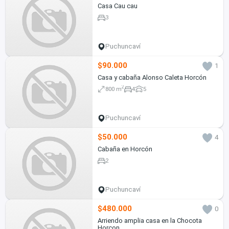
Casa Cau cau
3
Puchuncaví
$90.000
1
Casa y cabaña Alonso Caleta Horcón
2
800 m
4
5
Puchuncaví
$50.000
4
Cabaña en Horcón
2
Puchuncaví
$480.000
0
Arriendo amplia casa en la Chocota
Horcon