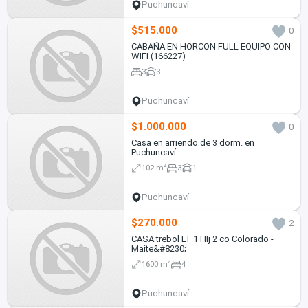
Puchuncaví
$515.000
0
CABAÑA EN HORCON FULL EQUIPO CON
WIFI (166227)
3
3
Puchuncaví
$1.000.000
0
Casa en arriendo de 3 dorm. en
Puchuncaví
2
102 m
3
1
Puchuncaví
$270.000
2
CASA trebol LT 1 HIj 2 co Colorado -
Maite&#8230;
2
1600 m
4
Puchuncaví