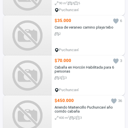
2
90 m
3
5
Puchuncaví
$35.000
6
Casa de veraneo camino playa tebo
2
Puchuncaví
$70.000
3
Cabaña en Horcón Habilitada para 6
personas
3
3
Puchuncaví
$450.000
36
Ariendo Maitencillo Puchuncaví año
corrido cabaña
2
400 m
2
3