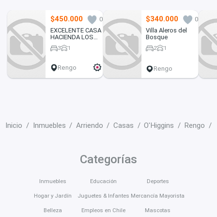
$450.000
$340.000
0
0
EXCELENTE CASA
Villa Aleros del
HACIENDA LOS
Bosque
MONTES RENGO.
3
1
2
1
Rengo
Rengo
Inicio
Inmuebles
Arriendo
Casas
O'Higgins
Rengo
Categorías
Inmuebles
Educación
Deportes
Hogar y Jardín
Juguetes & Infantes
Mercancía Mayorista
Belleza
Empleos en Chile
Mascotas