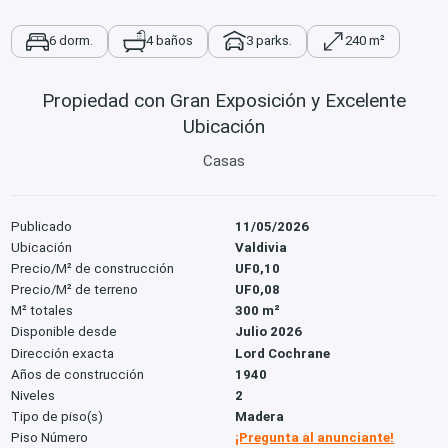
6 dorm.
4 baños
3 parks.
240 m²
Propiedad con Gran Exposición y Excelente
Ubicación
Casas
Publicado
11/05/2026
Ubicación
Valdivia
Precio/M² de construcción
UF0,10
Precio/M² de terreno
UF0,08
M² totales
300 m²
Disponible desde
Julio 2026
Dirección exacta
Lord Cochrane
Años de construcción
1940
Niveles
2
Tipo de piso(s)
Madera
Piso Número
¡Pregunta al anunciante!