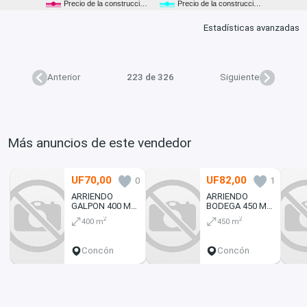
Precio de la construcci…
Precio de la construcci…
Estadísticas avanzadas
Anterior
223 de 326
Siguiente
Más anuncios de este vendedor
UF70,00
UF82,00
0
1
ARRIENDO
ARRIENDO
GALPON 400 M2
BODEGA 450 M2
CONCON
SECTOR
2
2
400 m
450 m
INDUSTRIAL
INDUSTRIAL
CONCÓN
Concón
Concón