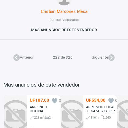
Cristian Mardones Mesa
Quilpué, Valparaíso
MÁS ANUNCIOS DE ESTE VENDEDOR
Anterior
222 de 326
Siguiente
Más anuncios de este vendedor
UF107,00
UF554,00
0
0
ARRIENDO
ARRIENDO LOCAL
OFICINA
1.164 MT2 STRIP
VALPARAISO 221
CENTER VIÑA DEL
2
2
221 m
2
1164 m
40
MT2 ESTACION
MAR
PUERT