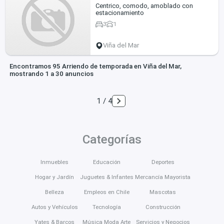
Centrico, comodo, amoblado con
estacionamiento
3
1
Viña del Mar
Encontramos 95 Arriendo de temporada en Viña del Mar,
mostrando 1 a 30 anuncios
1 / 4
Categorías
Inmuebles
Educación
Deportes
Hogar y Jardín
Juguetes & Infantes
Mercancía Mayorista
Belleza
Empleos en Chile
Mascotas
Autos y Vehículos
Tecnología
Construcción
Yates & Barcos
Música Moda Arte
Servicios y Negocios