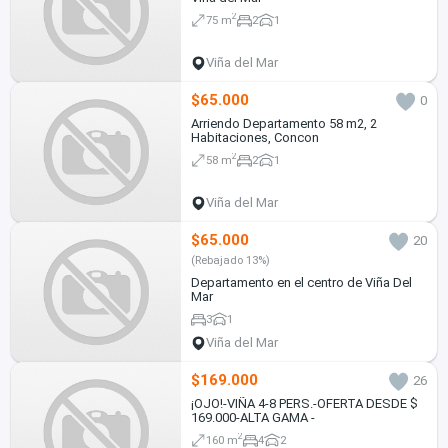
2
75 m
2
1
Viña del Mar
$65.000
0
Arriendo Departamento 58 m2, 2
Habitaciones, Concon
2
58 m
2
1
Viña del Mar
$65.000
20
(Rebajado 13%)
Departamento en el centro de Viña Del
Mar
3
1
Viña del Mar
$169.000
26
¡OJO!-VIÑA 4-8 PERS.-OFERTA DESDE $
169.000-ALTA GAMA -
2
160 m
4
2