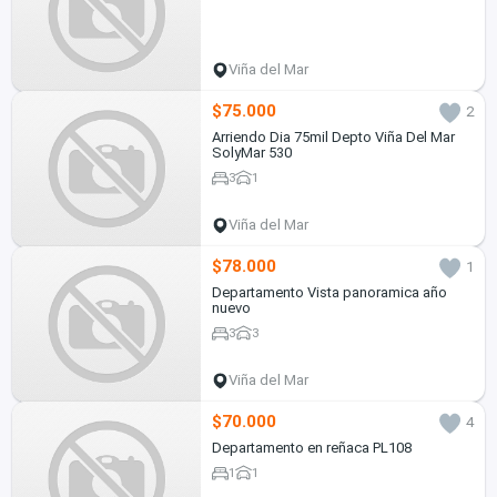
Viña del Mar
$75.000
2
Arriendo Dia 75mil Depto Viña Del Mar
SolyMar 530
3
1
Viña del Mar
$78.000
1
Departamento Vista panoramica año
nuevo
3
3
Viña del Mar
$70.000
4
Departamento en reñaca PL108
1
1