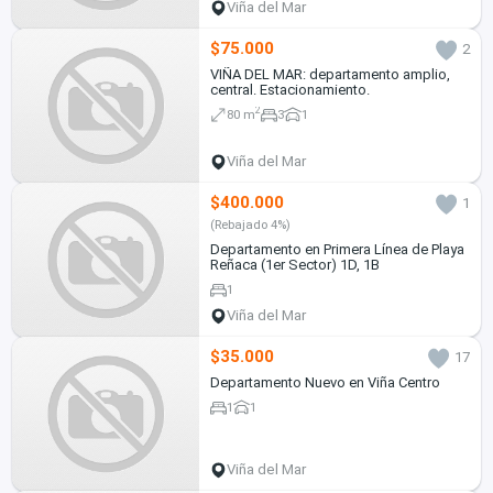
Viña del Mar
$75.000
2
VIÑA DEL MAR: departamento amplio,
central. Estacionamiento.
2
80 m
3
1
Viña del Mar
$400.000
1
(Rebajado 4%)
Departamento en Primera Línea de Playa
Reñaca (1er Sector) 1D, 1B
1
Viña del Mar
$35.000
17
Departamento Nuevo en Viña Centro
1
1
Viña del Mar