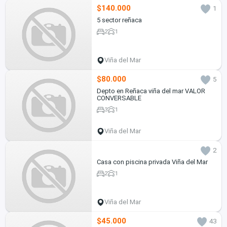
$140.000
1
5 sector reñaca
2
1
Viña del Mar
$80.000
5
Depto en Reñaca viña del mar VALOR
CONVERSABLE
3
1
Viña del Mar
2
Casa con piscina privada Viña del Mar
2
1
Viña del Mar
$45.000
43