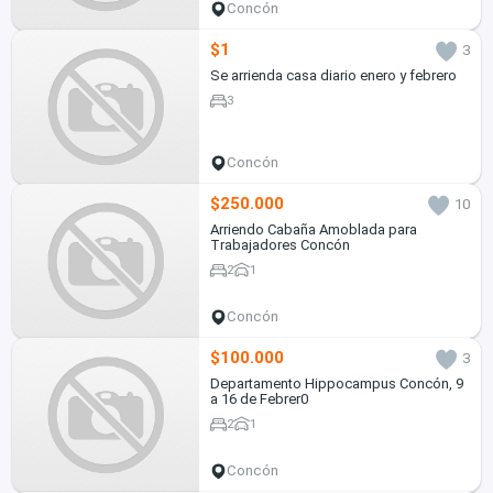
Concón
$1
3
Se arrienda casa diario enero y febrero
3
Concón
$250.000
10
Arriendo Cabaña Amoblada para
Trabajadores Concón
2
1
Concón
$100.000
3
Departamento Hippocampus Concón, 9
a 16 de Febrer0
2
1
Concón