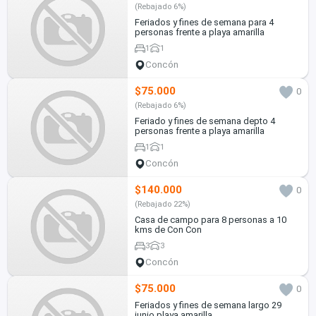
(Rebajado 6%)
Feriados y fines de semana para 4
personas frente a playa amarilla
1
1
Concón
$75.000
0
(Rebajado 6%)
Feriado y fines de semana depto 4
personas frente a playa amarilla
1
1
Concón
$140.000
0
(Rebajado 22%)
Casa de campo para 8 personas a 10
kms de Con Con
3
3
Concón
$75.000
0
Feriados y fines de semana largo 29
junio playa amarilla