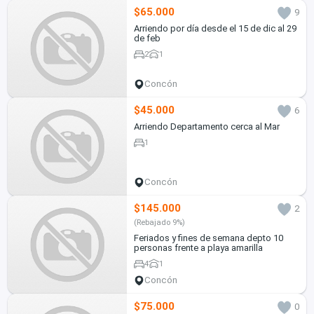
$65.000
9
Arriendo por día desde el 15 de dic al 29
de feb
2
1
Concón
$45.000
6
Arriendo Departamento cerca al Mar
1
Concón
$145.000
2
(Rebajado 9%)
Feriados y fines de semana depto 10
personas frente a playa amarilla
4
1
Concón
$75.000
0