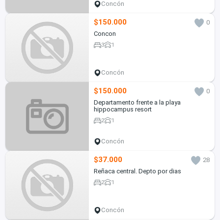
Concón
$150.000
0
Concon
3
1
Concón
$150.000
0
Departamento frente a la playa
hippocampus resort
2
1
Concón
$37.000
28
Reñaca central. Depto por dias
2
1
Concón