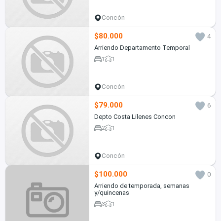
Concón
$80.000
4
Arriendo Departamento Temporal
1
1
Concón
$79.000
6
Depto Costa Lilenes Concon
2
1
Concón
$100.000
0
Arriendo de temporada, semanas
y/quincenas
3
1