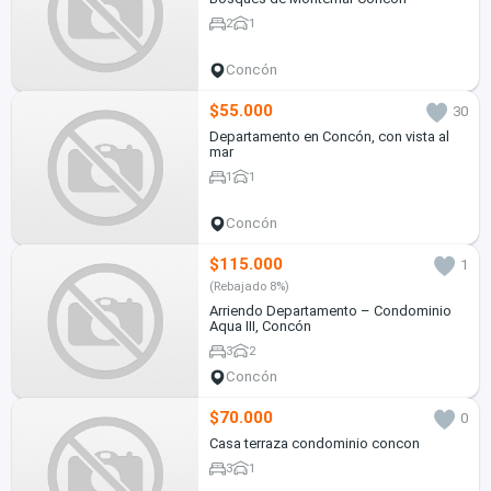
2
1
Concón
$55.000
30
Departamento en Concón, con vista al
mar
1
1
Concón
$115.000
1
(Rebajado 8%)
Arriendo Departamento – Condominio
Aqua III, Concón
3
2
Concón
$70.000
0
Casa terraza condominio concon
3
1