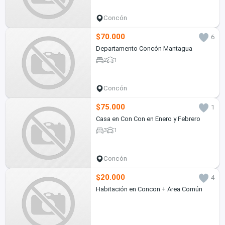
Concón
$70.000
6
Departamento Concón Mantagua
2
1
Concón
$75.000
1
Casa en Con Con en Enero y Febrero
3
1
Concón
$20.000
4
Habitación en Concon + Área Común