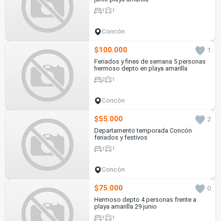
1
1
Concón
$100.000
1
Feriados y fines de semana 5 personas
hermoso depto en playa amarilla
2
1
Concón
$55.000
2
Departamento temporada Concón
feriados y festivos
1
1
Concón
$75.000
0
Hermoso depto 4 personas frente a
playa amarilla 29 junio
1
1