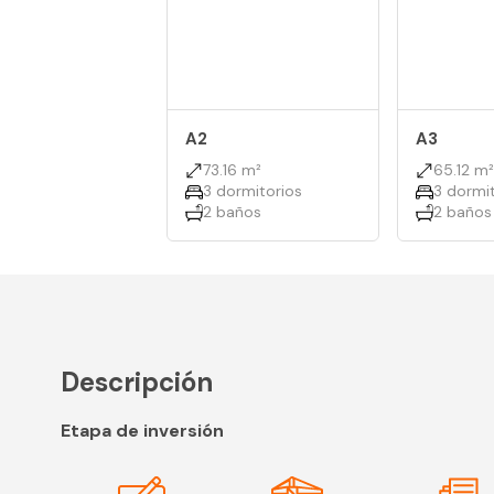
A2
A3
73.16 m²
65.12 m²
3 dormitorios
3 dormit
2 baños
2 baños
Descripción
Etapa de inversión