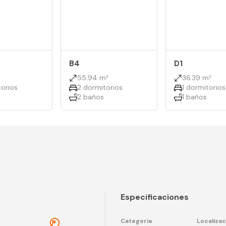
B4
D1
55.94 m²
36.39 m²
orios
2 dormitorios
1 dormitorios
2 baños
1 baños
Especificaciones
Categoria
Localizac