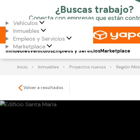
Vehículos
Inmuebles
Empleos y Servicios
Marketplace
Inmuebles
Vehículos
Empleos y Servicios
Marketplace
Inicio
Inmuebles
Proyectos nuevos
Región Met
Volver a resultados