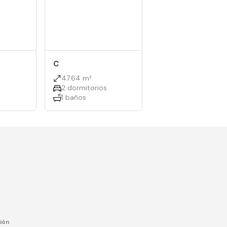
C
47.64 m²
2 dormitorios
1 baños
ión