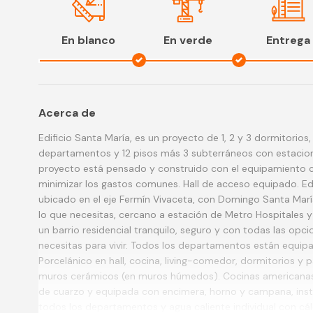
En blanco
En verde
Entrega
Acerca de
Edificio Santa María, es un proyecto de 1, 2 y 3 dormitorios,
departamentos y 12 pisos más 3 subterráneos con estacio
proyecto está pensado y construido con el equipamiento 
minimizar los gastos comunes. Hall de acceso equipado. Edi
ubicado en el eje Fermín Vivaceta, con Domingo Santa Marí
lo que necesitas, cercano a estación de Metro Hospitales y 
un barrio residencial tranquilo, seguro y con todas las opci
necesitas para vivir. Todos los departamentos están equip
Porcelánico en hall, cocina, living-comedor, dormitorios y p
muros cerámicos (en muros húmedos). Cocinas americanas
de cuarzo y equipada con encimera, horno y campana, inst
todos los departamentos y agua caliente individual con cál