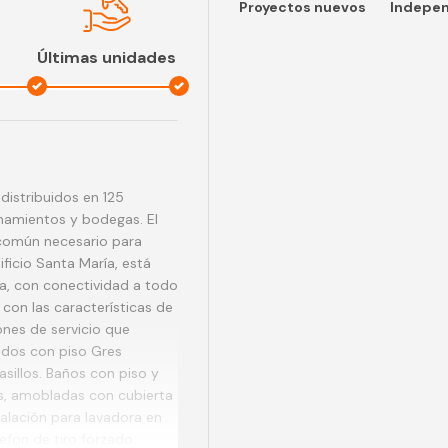
Proyectos nuevos
Indepe
Últimas unidades
 distribuidos en 125
namientos y bodegas. El
común necesario para
ficio Santa María, está
a, con conectividad a todo
con las características de
ones de servicio que
ados con piso Gres
asillos. Baños con piso y
, amobladas con cubierta
alación para lavadora en
efon de tiro forzado.