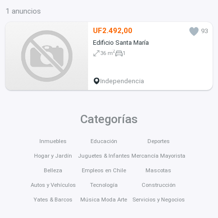
1 anuncios
UF2.492,00
93
Edificio Santa María
2
36 m
1
Independencia
Categorías
Inmuebles
Educación
Deportes
Hogar y Jardín
Juguetes & Infantes
Mercancía Mayorista
Belleza
Empleos en Chile
Mascotas
Autos y Vehículos
Tecnología
Construcción
Yates & Barcos
Música Moda Arte
Servicios y Negocios