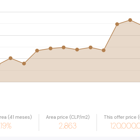
área (41 meses)
Area price (CLP/m2)
This offer price
1.19%
2.863
120.000