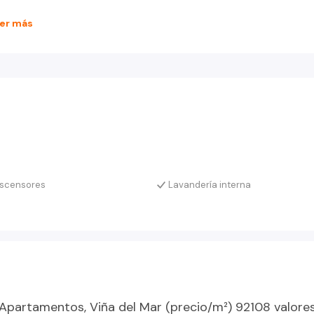
er más
ica, lavandería, salas de estudio, gimnasio, 2 ascensores,
ascensores
Lavandería interna
Apartamentos, Viña del Mar (precio/m²) 92108 valore