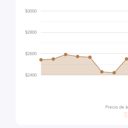
$3000
$2800
$2600
$2400
Precio de 
1