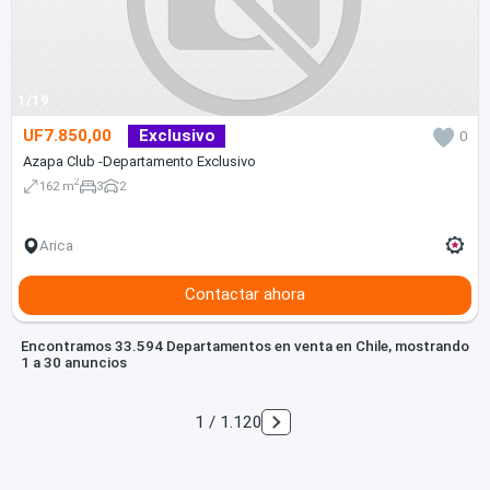
1/19
UF7.850,00
Exclusivo
0
Azapa Club -Departamento Exclusivo
2
162 m
3
2
Arica
Contactar ahora
Encontramos 33.594 Departamentos en venta en Chile, mostrando
1 a 30 anuncios
1 / 1.120