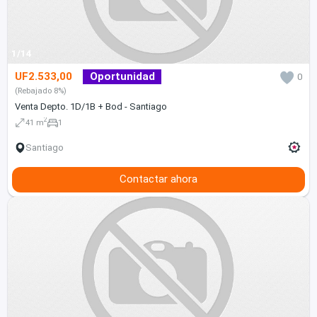
1/14
UF2.533,00
Oportunidad
0
(Rebajado 8%)
Venta Depto. 1D/1B + Bod - Santiago
2
41 m
1
Santiago
Contactar ahora