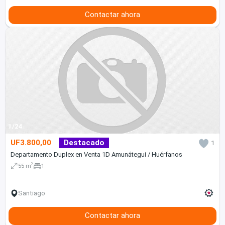
Contactar ahora
1/24
UF3.800,00
Destacado
1
Departamento Duplex en Venta 1D Amunátegui / Huérfanos
2
55 m
1
Santiago
Contactar ahora