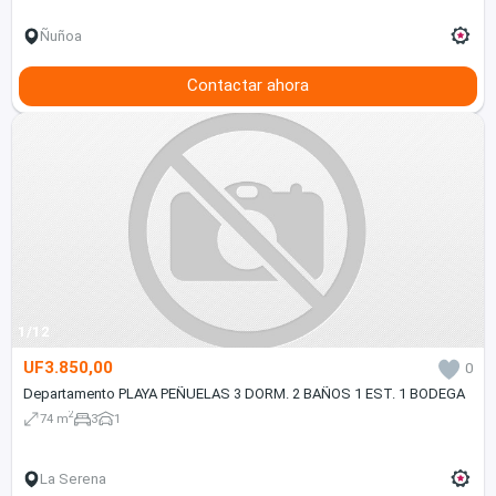
Ñuñoa
Contactar ahora
1/12
UF3.850,00
0
Departamento PLAYA PEÑUELAS 3 DORM. 2 BAÑOS 1 EST. 1 BODEGA
2
74 m
3
1
La Serena