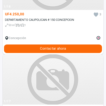
1/18
UF4.250,00
3
DEPARTAMENTO CAUPOLICAN # 150 CONCEPCION
2
53 m
2
1
Concepción
Contactar ahora
1/17