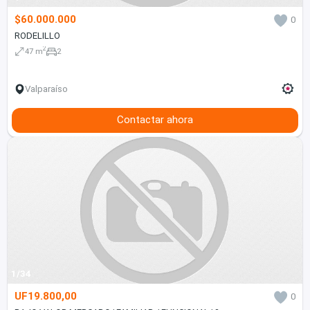
$60.000.000
0
RODELILLO
2
47 m
2
Valparaíso
Contactar ahora
1/34
UF19.800,00
0