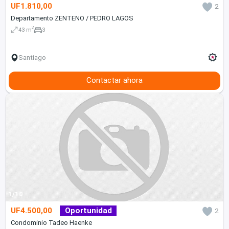
UF1.810,00
2
Departamento ZENTENO / PEDRO LAGOS
2
43 m
3
Santiago
Contactar ahora
1/10
UF4.500,00
Oportunidad
2
Condominio Tadeo Haenke