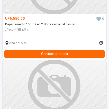
1/9
UF6.550,00
0
Departamento 150 m2 en 2 Norte cerca del casino
2
150 m
3
1
Viña del Mar
Contactar ahora
1/15