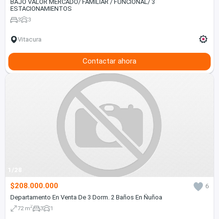
BAJO VALOR MERCADO/ FAMILIAR / FUNCIONAL/ 3
ESTACIONAMIENTOS
3
3
Vitacura
Contactar ahora
1/28
$208.000.000
6
Departamento En Venta De 3 Dorm. 2 Baños En Ñuñoa
2
72 m
3
1