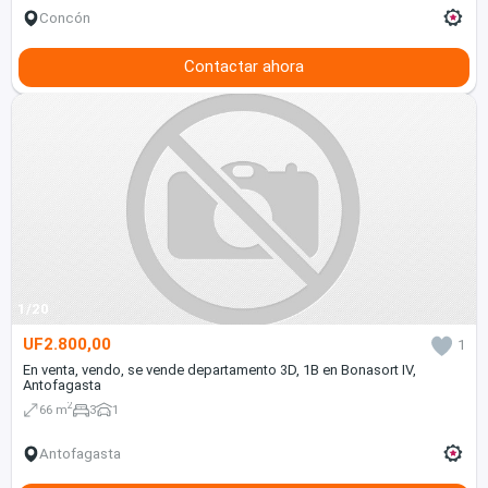
Concón
Contactar ahora
1/20
UF2.800,00
1
En venta, vendo, se vende departamento 3D, 1B en Bonasort IV,
Antofagasta
2
66 m
3
1
Antofagasta