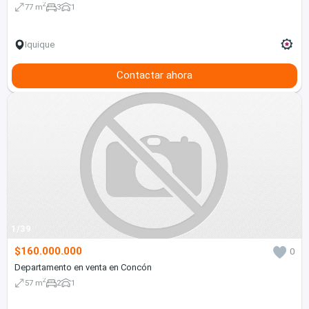
2
77 m
3
1
Iquique
Contactar ahora
1/39
$160.000.000
0
Departamento en venta en Concón
2
57 m
2
1