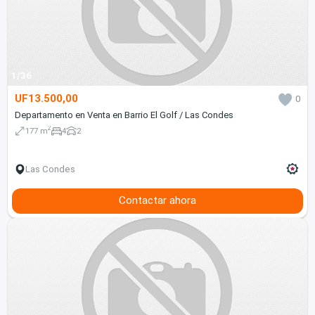
1/36
UF13.500,00
0
Departamento en Venta en Barrio El Golf / Las Condes
2
177 m
4
2
Las Condes
Contactar ahora