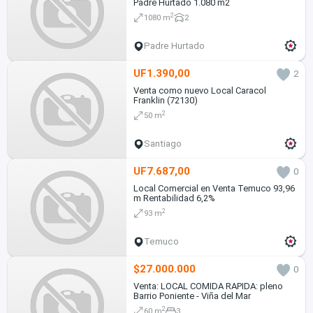
Padre Hurtado 1.080 m2
2
1080 m
2
Padre Hurtado
UF1.390,00
2
Venta como nuevo Local Caracol
Franklin (72130)
2
50 m
Santiago
UF7.687,00
0
Local Comercial en Venta Temuco 93,96
m Rentabilidad 6,2%
2
93 m
Temuco
$27.000.000
0
Venta: LOCAL COMIDA RAPIDA: pleno
Barrio Poniente - Viña del Mar
2
60 m
3