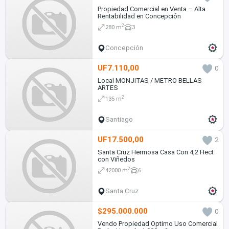
Propiedad Comercial en Venta – Alta
Rentabilidad en Concepción
2
280 m
3
Concepción
UF7.110,00
0
Local MONJITAS / METRO BELLAS
ARTES
2
135 m
Santiago
UF17.500,00
2
Santa Cruz Hermosa Casa Con 4,2 Hect
con Viñedos
2
42000 m
6
Santa Cruz
$295.000.000
0
Vendo Propiedad Optimo Uso Comercial