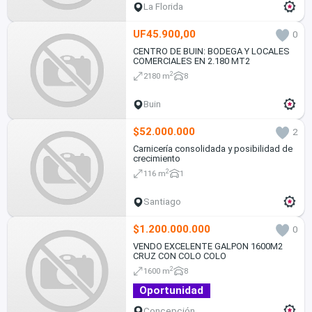
La Florida
UF45.900,00
0
CENTRO DE BUIN: BODEGA Y LOCALES
COMERCIALES EN 2.180 MT2
2
2180 m
8
Buin
$52.000.000
2
Carnicería consolidada y posibilidad de
crecimiento
2
116 m
1
Santiago
$1.200.000.000
0
VENDO EXCELENTE GALPON 1600M2
CRUZ CON COLO COLO
2
1600 m
8
Oportunidad
Concepción