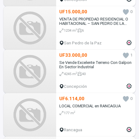
UF15.000,00
0
VENTA DE PROPIEDAD RESIDENCIAL O
HABITACIONAL – SAN PEDRO DE LA
PAZ, VILLA ICALMA
2
1234 m
6
San Pedro de la Paz
UF33.000,00
1
Se Vende Excelente Terreno Con Galpon
En Sector Industrial
2
4245 m
40
Concepción
UF6.114,00
0
LOCAL COMERCIAL en RANCAGUA
2
177 m
Rancagua