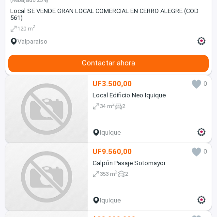
(Rebajado 23%)
Local SE VENDE GRAN LOCAL COMERCIAL EN CERRO ALEGRE (CÓD
561)
2
120 m
Valparaíso
Contactar ahora
UF3.500,00
0
Local Edificio Neo Iquique
2
34 m
2
Iquique
UF9.560,00
0
Galpón Pasaje Sotomayor
2
353 m
2
Iquique