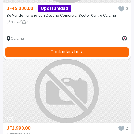
UF45.000,00
Oportunidad
0
Se Vende Terreno con Destino Comercial Sector Centro Calama
2
800 m
6
Calama
Contactar ahora
1/20
UF2.990,00
2