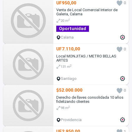
UF950,00
0
Venta de Local Comercial Interior de
Galeria, Calama
2
20 m
Oportunidad
Calama
UF7.110,00
0
Local MONJITAS / METRO BELLAS
ARTES
2
131 m
Santiago
$52.000.000
0
Derecho de llaves consolidada 10 años
fidelizando clientes
2
98 m
Providencia
UF2.950,00
1