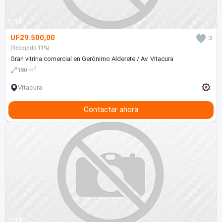
1/10
UF29.500,00
3
(Rebajado 11%)
Gran vitrina comercial en Gerónimo Alderete / Av. Vitacura
2
180 m
Vitacura
Contactar ahora
1/19