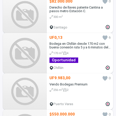
$82.000.000
0
Derecho de llaves patente Cantina a
pasos metro Estación C.
2
300 m
Santiago
UF0,13
6
Bodega en Chillán desde 170 m2 con
buena conexión ruta 5 y a 6 minutos del
centro de la ciudad
2
170 m
4
Oportunidad
Chillán
UF9.983,00
0
Vendo Bodegas Premium
2
256 m
2
Puerto Varas
$550.000.000
0