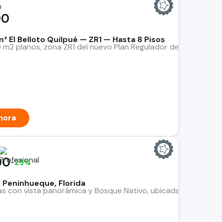
n
00
² El Belloto Quilpué — ZR1 — Hasta 8 Pisos
m2 planos, zona ZR1 del nuevo Plan Regulador de Quilpue. A me
hora
00
-25%
r Peninhueque, Florida
 con vista panorámica y Bosque Nativo, ubicadas en el km 40 