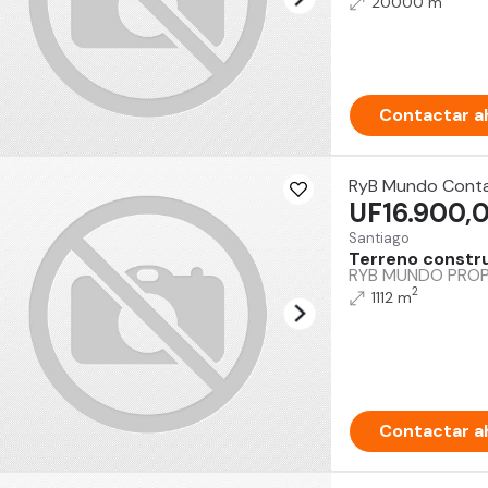
20000 m
Contactar a
RyB Mundo Cont
UF16.900,
Santiago
Terreno constru
RYB MUNDO PROPIE
2
1112 m
Contactar a