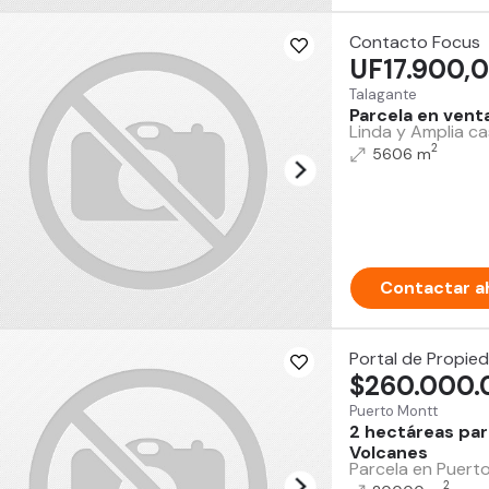
Contacto Focus
UF17.900,
Talagante
Parcela en vent
Linda y Amplia ca
2
5606 m
Contactar a
Portal de Propie
$260.000.
Puerto Montt
2 hectáreas par
Volcanes
Parcela en Puerto
2