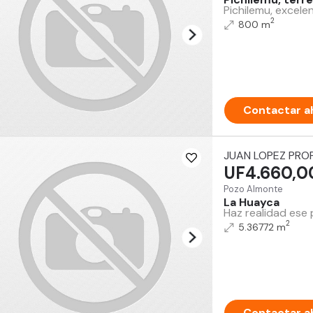
Pichilemu, excele
2
800 m
Contactar a
JUAN LOPEZ PRO
UF4.660,0
Pozo Almonte
La Huayca
Haz realidad ese 
2
5.36772 m
Contactar a