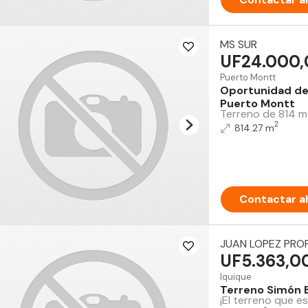
MS SUR
UF24.000,
Puerto Montt
Oportunidad de 
Puerto Montt
Terreno de 814 m²
2
814.27 m
Contactar a
JUAN LOPEZ PRO
UF5.363,0
Iquique
Terreno Simón B
¡El terreno que e