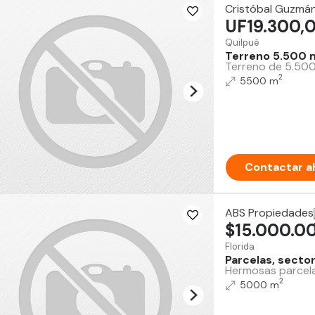
Cristóbal Guzmá
UF19.300,
Quilpué
Terreno 5.500 m
Terreno de 5.500 
2
5500 m
Contactar a
ABS Propiedades
$15.000.0
Florida
Parcelas, secto
Hermosas parcelas
2
5000 m