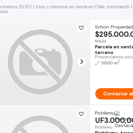
ntramos 23.107 Lotes y terrenos en venta en Chile, mostrando 1
cios
Schorr Propieda
$295.000.
Maule
Parcela en ven
terreno
Presentamos esta 
2
5000 m
Contactar a
Pichilemu
UF3.000,0
Pichilemu
Pichilemu, terre