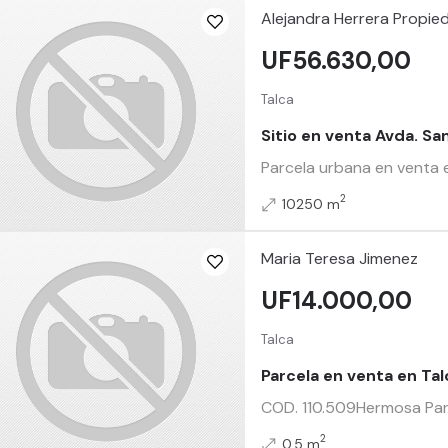
Alejandra Herrera Propie
UF56.630,00
Talca
Sitio en venta Avda. Sa
Parcela urbana en venta e
2
10250 m
Maria Teresa Jimenez
UF14.000,00
Talca
Parcela en venta en Tal
COD. 110.509Hermosa Parc
2
0.5 m