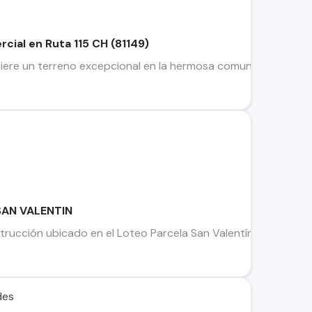
cial en Ruta 115 CH (81149)
iere un terreno excepcional en la hermosa comuna de San Clem
SAN VALENTIN
rucción ubicado en el Loteo Parcela San Valentín, en la comu
des