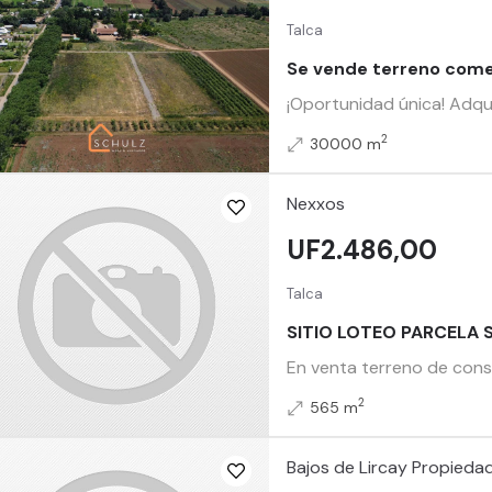
Talca
Se vende terreno comer
¡Oportunidad única! Adqu
2
30000 m
Nexxos
UF2.486,00
Talca
SITIO LOTEO PARCELA 
En venta terreno de const
2
565 m
Bajos de Lircay Propieda