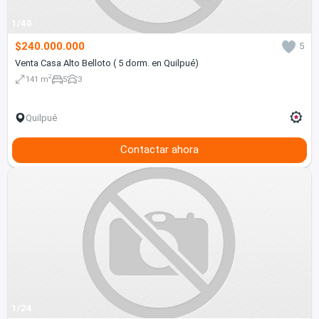
1/40
$240.000.000
5
Venta Casa Alto Belloto ( 5 dorm. en Quilpué)
2
141 m
5
3
Quilpué
Contactar ahora
1/24