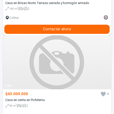
Casa en Brisas Norte Terraza cerrada y hormigón armado
2
145 m
3
2
Colina
Contactar ahora
1/32
$45.000.000
4
Casa en venta en Pichilemu
2
56 m
2
2