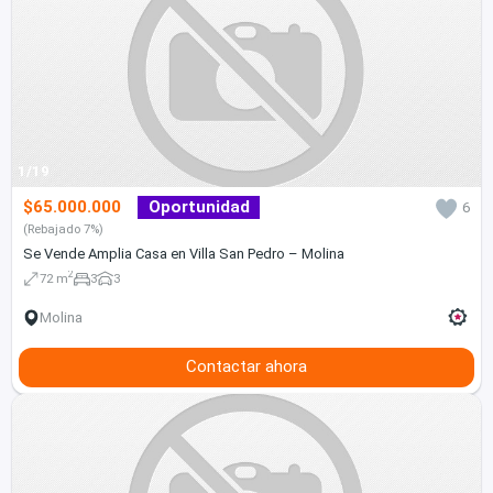
1/19
$65.000.000
Oportunidad
6
(Rebajado 7%)
Se Vende Amplia Casa en Villa San Pedro – Molina
2
72 m
3
3
Molina
Contactar ahora