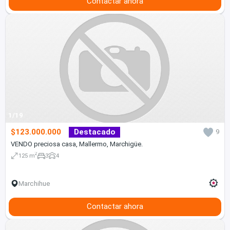
Contactar ahora
1/19
$123.000.000
Destacado
9
VENDO preciosa casa, Mallermo, Marchigüe.
2
125 m
3
4
Marchihue
Contactar ahora