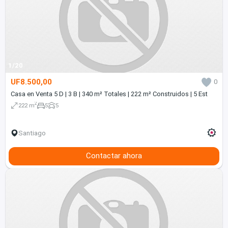
1/20
UF8.500,00
0
Casa en Venta 5 D | 3 B | 340 m² Totales | 222 m² Construidos | 5 Est
2
222 m
5
5
Santiago
Contactar ahora