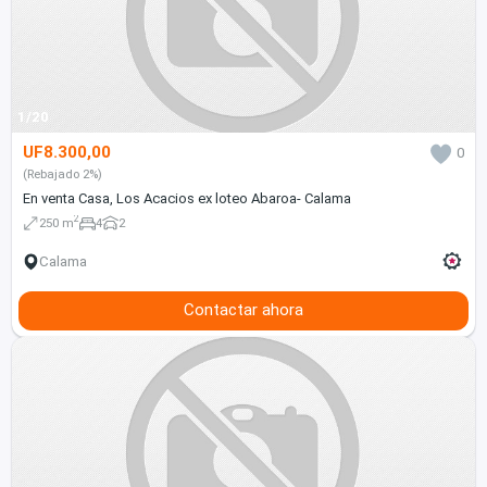
1/20
UF8.300,00
0
(Rebajado 2%)
En venta Casa, Los Acacios ex loteo Abaroa- Calama
2
250 m
4
2
Calama
Contactar ahora