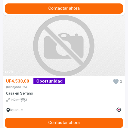
Contactar ahora
1/20
UF4.530,00
Oportunidad
2
(Rebajado 9%)
Casa en Serrano
2
142 m
3
Iquique
Contactar ahora