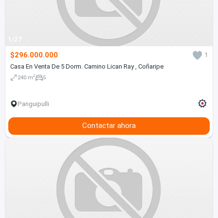
1/27
$296.000.000
1
Casa En Venta De 5 Dorm. Camino Lican Ray , Coñaripe
2
240 m
5
Panguipulli
Contactar ahora