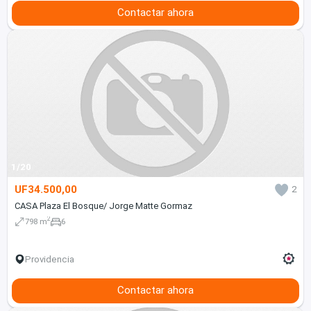
Contactar ahora
1/20
UF34.500,00
2
CASA Plaza El Bosque/ Jorge Matte Gormaz
2
798 m
6
Providencia
Contactar ahora