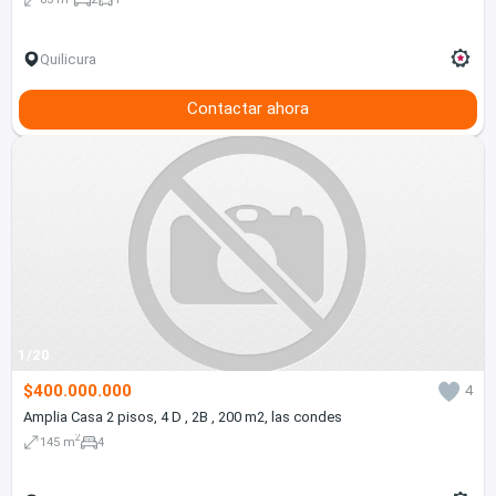
Quilicura
Contactar ahora
1/20
$400.000.000
4
Amplia Casa 2 pisos, 4 D , 2B , 200 m2, las condes
2
145 m
4