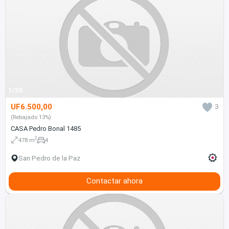
1/20
UF6.500,00
3
(Rebajado 13%)
CASA Pedro Bonal 1485
2
478 m
4
San Pedro de la Paz
Contactar ahora