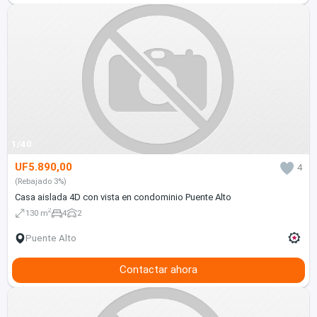
1/40
UF5.890,00
4
(Rebajado 3%)
Casa aislada 4D con vista en condominio Puente Alto
2
130 m
4
2
Puente Alto
Contactar ahora