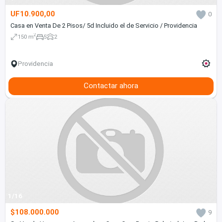
UF10.900,00
0
Casa en Venta De 2 Pisos/ 5d Incluido el de Servicio / Providencia
2
150 m
5
2
Providencia
Contactar ahora
1/16
$108.000.000
9