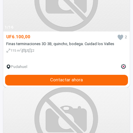
1/16
UF6.100,00
2
Finas terminaciones 3D 3B, quincho, bodega. Cuidad los Valles
2
115 m
3
2
Pudahuel
Contactar ahora