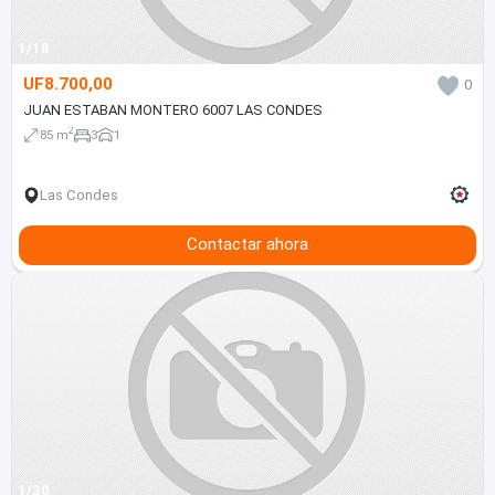
1/18
UF8.700,00
0
JUAN ESTABAN MONTERO 6007 LAS CONDES
2
85 m
3
1
Las Condes
Contactar ahora
1/30