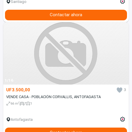
Santiago
Contactar ahora
1/16
UF3.500,00
3
VENDE CASA - POBLACIÓN CORVALLIS, ANTOFAGASTA
2
66 m
7
1
Antofagasta