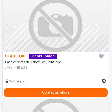
1/16
UF4.100,00
Oportunidad
1
Casa en venta de 3 dorm. en Coihaique
2
89 m
3
1
Coyhaique
Contactar ahora