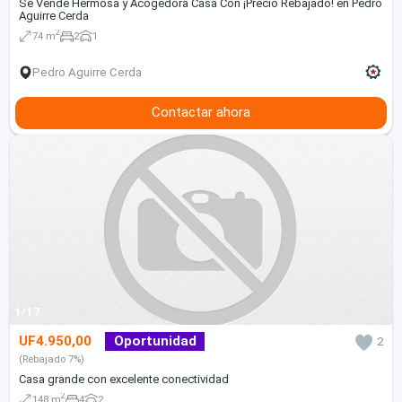
Se Vende Hermosa y Acogedora Casa Con ¡Precio Rebajado! en Pedro
Aguirre Cerda
2
74 m
2
1
Pedro Aguirre Cerda
Contactar ahora
1/17
UF4.950,00
Oportunidad
2
(Rebajado 7%)
Casa grande con excelente conectividad
2
148 m
4
2