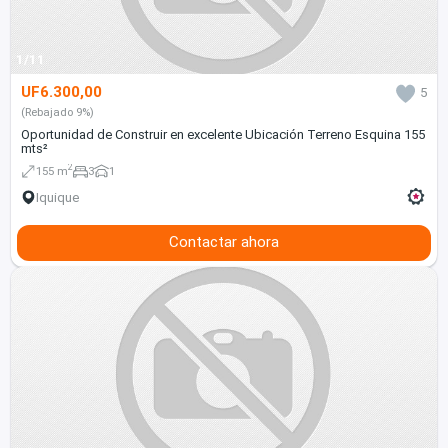
1/11
UF6.300,00
5
(Rebajado 9%)
Oportunidad de Construir en excelente Ubicación Terreno Esquina 155
mts²
2
155 m
3
1
Iquique
Contactar ahora