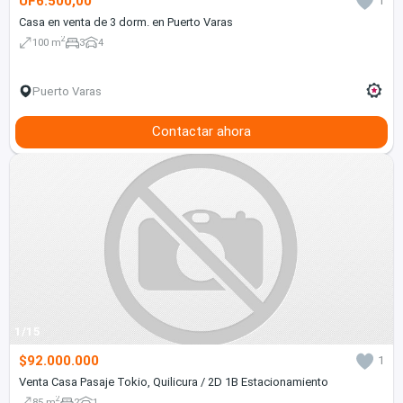
UF6.500,00
1
Casa en venta de 3 dorm. en Puerto Varas
2
100 m
3
4
Puerto Varas
Contactar ahora
1/15
$92.000.000
1
Venta Casa Pasaje Tokio, Quilicura / 2D 1B Estacionamiento
2
85 m
2
1