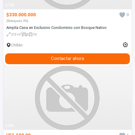
1/18
$330.000.000
0
(Rebajado 3%)
Amplia Casa en Exclusivo Condominio con Bosque Nativo
2
272 m
5
10
Chillán
Contactar ahora
1/40