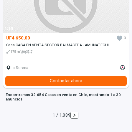
1/18
UF4.650,00
0
Casa CASA EN VENTA SECTOR BALMACEDA - AMUNATEGUI
2
175 m
3
1
La Serena
Contactar ahora
Encontramos 32.654 Casas en venta en Chile, mostrando 1 a 30
anuncios
1 / 1.089