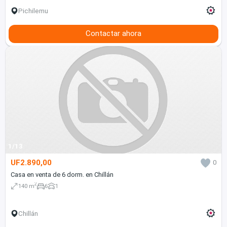
Pichilemu
Contactar ahora
1/13
UF2.890,00
0
Casa en venta de 6 dorm. en Chillán
2
140 m
6
1
Chillán