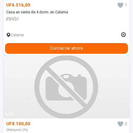
UF6.516,00
1
Casa en venta de 4 dorm. en Calama
4
2
Calama
Contactar ahora
1/27
UF8.100,00
2
(Rebajado 2%)