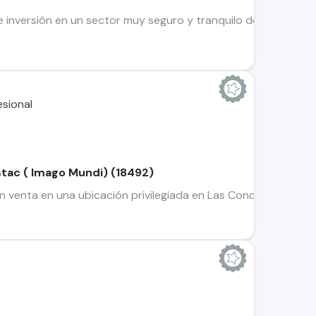
 inversión en un sector muy seguro y tranquilo de Las Conde
 Estac ( Imago Mundi) (18492)
 venta en una ubicación privilegiada en Las Condes- Con 4 dor