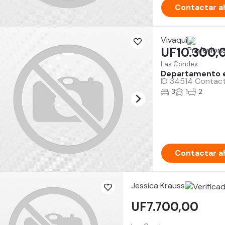
Contactar a
Vivaqui
UF10.300,
Las Condes
Departamento e
ID 34514 Contact
3
1
2
Contactar a
Jessica Krauss
UF7.700,00