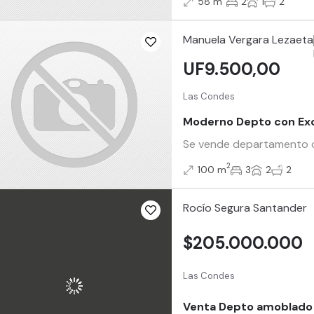
58 m
2
1
2
Manuela Vergara Lezaeta
UF9.500,00
Las Condes
Moderno Depto con Exc
Se vende departamento con
2
100 m
3
2
2
Rocío Segura Santander
$205.000.000
Las Condes
Venta Depto amoblado 