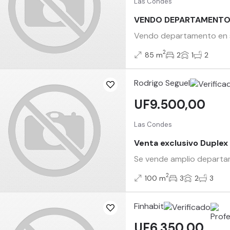
Las Condes
VENDO DEPARTAMENTO
Vendo departamento en sec
2
85 m
2
1
2
Rodrigo Seguel
UF9.500,00
Las Condes
Venta exclusivo Duplex
Se vende amplio departam
2
100 m
3
2
3
Finhabit
UF6.350,00