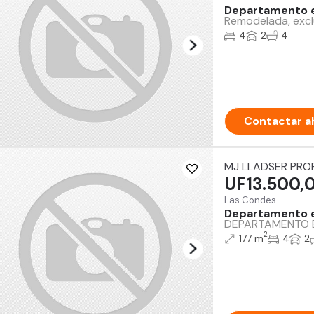
Departamento e
Remodelada, excl
4
2
4
Contactar a
MJ LLADSER PRO
UF13.500,
Las Condes
Departamento en
DEPARTAMENTO EN 
2
177 m
4
2