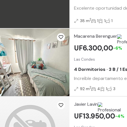
Excelente oportunidad de
2
38 m
1
1
1
Macarena Berenguer
UF6.300,00
-6%
Las Condes
4 Dormitorios · 3 B / 1
Increíble departamento en
2
92 m
4
1
3
Javier Lavin
UF13.950,00
-4%