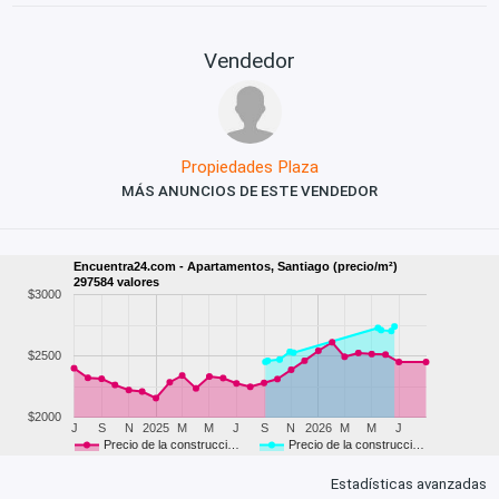
Vendedor
Propiedades Plaza
MÁS ANUNCIOS DE ESTE VENDEDOR
Encuentra24.com - Apartamentos, Santiago (precio/m²)
297584 valores
$3000
$2500
$2000
J
S
N
2025
M
M
J
S
N
2026
M
M
J
Precio de la construcci…
Precio de la construcci…
Estadísticas avanzadas