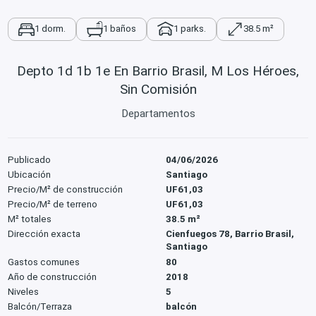
1 dorm.
1 baños
1 parks.
38.5 m²
Depto 1d 1b 1e En Barrio Brasil, M Los Héroes,
Sin Comisión
Departamentos
Publicado
04/06/2026
Ubicación
Santiago
Precio/M² de construcción
UF61,03
Precio/M² de terreno
UF61,03
M² totales
38.5 m²
Dirección exacta
Cienfuegos 78, Barrio Brasil,
Santiago
Gastos comunes
80
Año de construcción
2018
Niveles
5
Balcón/Terraza
balcón