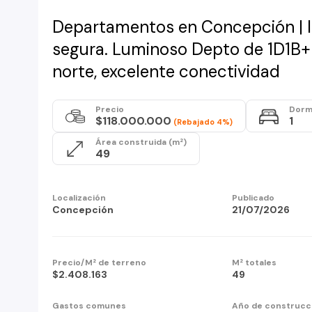
Departamentos en Concepción | I
segura. Luminoso Depto de 1D1B+E
norte, excelente conectividad
Precio
Dorm
$118.000.000
1
(Rebajado 4%)
Área construida (m²)
49
Localización
Publicado
Concepción
21/07/2026
Precio/M² de terreno
M² totales
$2.408.163
49
Gastos comunes
Año de construcc