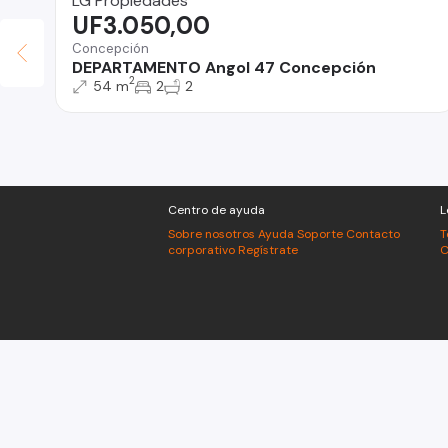
LG Propiedades
UF3.050,00
Concepción
DEPARTAMENTO Angol 47 Concepción
2
54 m
2
2
Centro de ayuda
L
Sobre nosotros
Ayuda
Soporte
Contacto
T
corporativo
Regístrate
C