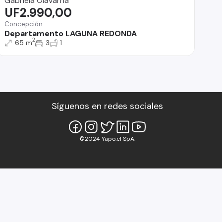
Gabriela Olavarria
UF2.990,00
Concepción
Departamento LAGUNA REDONDA
2
65 m
3
1
Síguenos en redes sociales
©2024 Yapo.cl SpA.