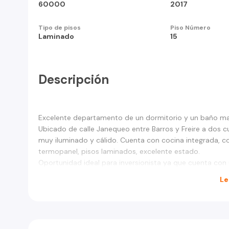
60000
2017
Tipo de pisos
Piso Número
Laminado
15
Descripción
Excelente departamento de un dormitorio y un baño ma
Ubicado de calle Janequeo entre Barros y Freire a dos c
muy iluminado y cálido. Cuenta con cocina integrada, co
termopanel, pisos laminados, excelente estado.
Oportunidad ideal para inversionista ya que cuenta co
Le