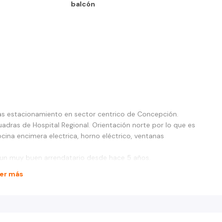
balcón
s estacionamiento en sector centrico de Concepción.
uadras de Hospital Regional. Orientación norte por lo que es
cina encimera electrica, horno eléctrico, ventanas
n un muy buen arrendatario desde hace 5 años.
er más