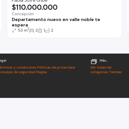
Paola Jofré Uribe
$110.000.000
Concepción
Departamento nuevo en valle noble te
espera
2
53 m
2
1
2
egal
Más...
érminos y condiciones
Políticas de privacidad
Ver todas las
onsejos de seguridad
Reglas
categorías
Tiendas