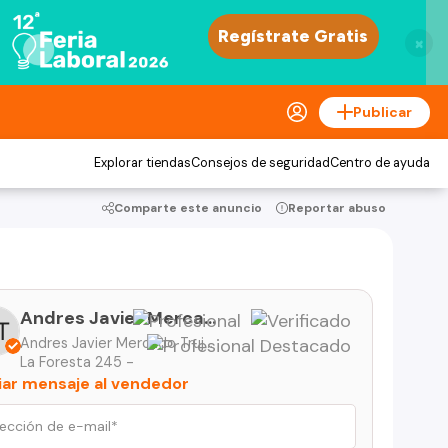
×
Publicar
Explorar tiendas
Consejos de seguridad
Centro de ayuda
Comparte este anuncio
Reportar abuso
Andres Javier Mercado Trujeda
Andres Javier Mercado Trujeda
La Foresta 245 -
iar mensaje al vendedor