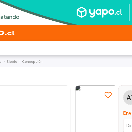
s
Biobío
Concepción
Env