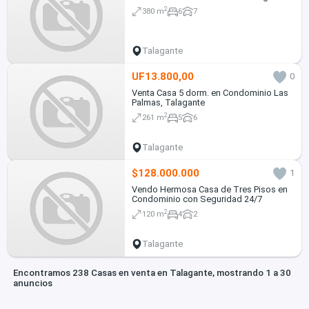
2
380 m
6
7
Talagante
UF13.800,00
0
Venta Casa 5 dorm. en Condominio Las
Palmas, Talagante
2
261 m
5
6
Talagante
$128.000.000
1
Vendo Hermosa Casa de Tres Pisos en
Condominio con Seguridad 24/7
2
120 m
4
2
Talagante
Encontramos 238 Casas en venta en Talagante, mostrando 1 a 30
anuncios