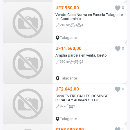
UF7.950,00
0
Vendo Casa Nueva en Parcela Talagante
en Condominio
2
210 m
3
4
Talagante
UF11.660,00
0
Amplia parcela en venta, loreto
2
350 m
5
2
Talagante
UF2.642,00
0
Casa ENTRE CALLES DOMINGO
PERALTA Y ADRIAN SOTO
2
97 m
2
Talagante
$163.900.000
1