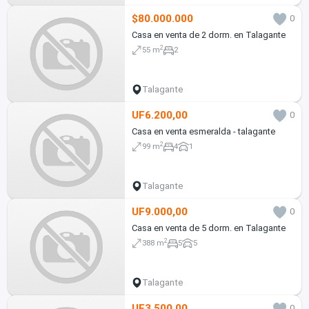
$80.000.000
0
Casa en venta de 2 dorm. en Talagante
2
55 m
2
Talagante
UF6.200,00
0
Casa en venta esmeralda - talagante
2
99 m
4
1
Talagante
UF9.000,00
0
Casa en venta de 5 dorm. en Talagante
2
388 m
5
5
Talagante
UF3.500,00
0