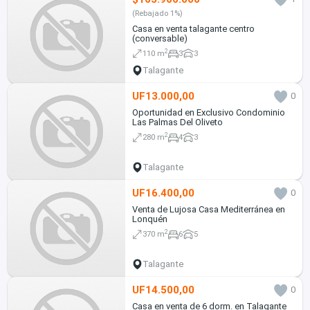
(Rebajado 1%)
Casa en venta talagante centro
(conversable)
2
110 m
3
3
Talagante
UF13.000,00
0
Oportunidad en Exclusivo Condominio
Las Palmas Del Oliveto
2
280 m
4
3
Talagante
UF16.400,00
0
Venta de Lujosa Casa Mediterránea en
Lonquén
2
370 m
6
5
Talagante
UF14.500,00
0
Casa en venta de 6 dorm. en Talagante