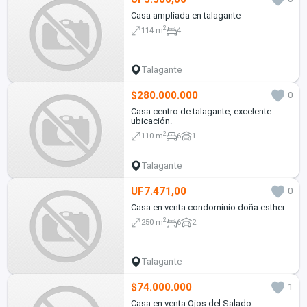
Casa ampliada en talagante
2
114 m
4
Talagante
$280.000.000
0
Casa centro de talagante, excelente
ubicación.
2
110 m
6
1
Talagante
UF7.471,00
0
Casa en venta condominio doña esther
2
250 m
6
2
Talagante
$74.000.000
1
Casa en venta Ojos del Salado