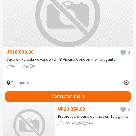
1/37
UF18.000,00
0
Casa en Parcela se vende 4D 4B Piscina Condomino Talagante
2
340 m
4
8
Talagante
Contactar ahora
UF23.259,00
0
Propiedad urbana centrica en Talagante.
2
2293 m
6
Más