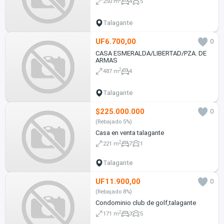
250 m
4
5
Talagante
UF6.700,00
0
CASA ESMERALDA/LIBERTAD/PZA. DE
ARMAS
2
487 m
4
Talagante
$225.000.000
0
(Rebajado 5%)
Casa en venta talagante
2
221 m
7
1
Talagante
UF11.900,00
0
(Rebajado 8%)
Condominio club de golf,talagante
2
171 m
3
5