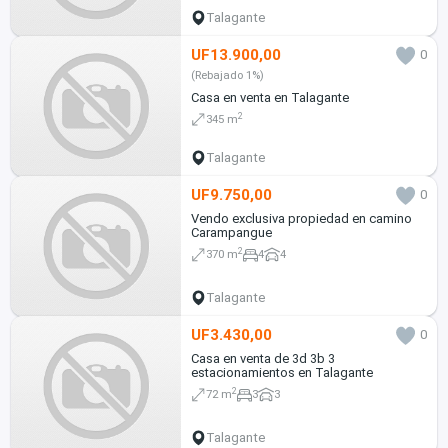
Talagante
UF13.900,00
0
(Rebajado 1%)
Casa en venta en Talagante
2
345 m
Talagante
UF9.750,00
0
Vendo exclusiva propiedad en camino
Carampangue
2
370 m
4
4
Talagante
UF3.430,00
0
Casa en venta de 3d 3b 3
estacionamientos en Talagante
2
72 m
3
3
Talagante