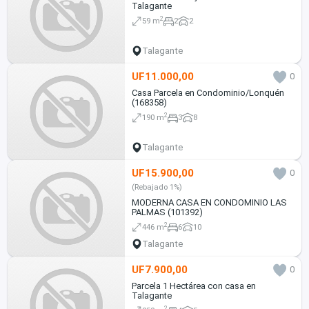
Talagante
2
59 m
2
2
Talagante
UF11.000,00
0
Casa Parcela en Condominio/Lonquén
(168358)
2
190 m
3
8
Talagante
UF15.900,00
0
(Rebajado 1%)
MODERNA CASA EN CONDOMINIO LAS
PALMAS (101392)
2
446 m
6
10
Talagante
UF7.900,00
0
Parcela 1 Hectárea con casa en
Talagante
2