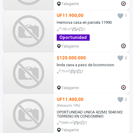
Talagante
UF11.900,00
1
Hermosa casa en parcela 11990
2
158 m
4
2
Oportunidad
Talagante
$120.000.000
2
linda casa a paso de locomocion.
2
79 m
3
2
Talagante
UF11.400,00
2
(Rebajado 18%)
OPORTUNIDAD UNICA 422M2 5040 M2
TERRENO EN CONDOMINIO
2
5040 m
6
3
Talagante