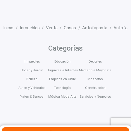
Inicio
Inmuebles
Venta
Casas
Antofagasta
Antofag
Categorías
Inmuebles
Educación
Deportes
Hogar y Jardín
Juguetes & Infantes
Mercancía Mayorista
Belleza
Empleos en Chile
Mascotas
Autos y Vehículos
Tecnología
Construcción
Yates & Barcos
Música Moda Arte
Servicios y Negocios