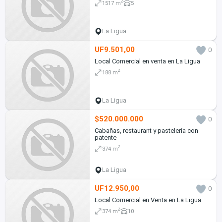
2
1517 m
5
La Ligua
UF9.501,00
0
Local Comercial en venta en La Ligua
2
188 m
La Ligua
$520.000.000
0
Cabañas, restaurant y pastelería con
patente
2
374 m
La Ligua
UF12.950,00
0
Local Comercial en Venta en La Ligua
2
374 m
10