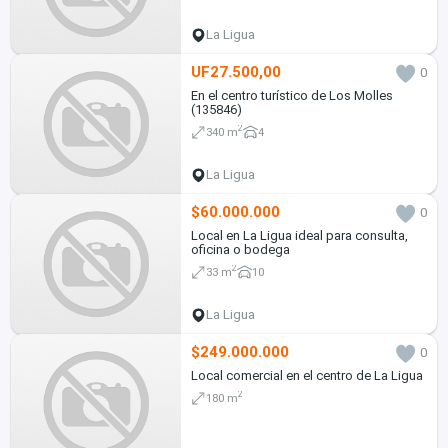
La Ligua
UF27.500,00
0
En el centro turístico de Los Molles
(135846)
2
340 m
4
La Ligua
$60.000.000
0
Local en La Ligua ideal para consulta,
oficina o bodega
2
33 m
10
La Ligua
$249.000.000
0
Local comercial en el centro de La Ligua
2
180 m