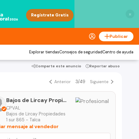
×
Publicar
Explorar tiendas
Consejos de seguridad
Centro de ayuda
Comparte este anuncio
Reportar abuso
3/49
Anterior
Siguiente
Bajos de Lircay Propiedades
CPVAL
Bajos de Lircay Propiedades
1 sur 865 - Talca
iar mensaje al vendedor