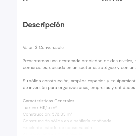
Descripción
Valor: $ Conversable
Presentamos una destacada propiedad de dos niveles, di
comerciales, ubicada en un sector estratégico y con una 
Su sólida construcción, amplios espacios y equipamient
de inversión para organizaciones, empresas y entidades 
Características Generales
Terreno: 611,15 m²
Construcción: 578,83 m²
Construcción sólida en albañilería confinada
Excelente estado de conservación
Ascensor entre ambos niveles