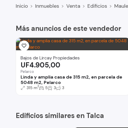
Inicio
Inmuebles
Venta
Edificios
Maul
Más anuncios de este vendedor
Bajos de Lircay Propiedades
UF4.905,00
Pelarco
Linda y amplia casa de 315 m2, en parcela de
5048 m2, Pelarco
2
315 m
5
3
3
Edificios similares en Talca