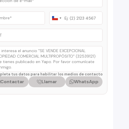
Chile
+56
leta tus datos para habilitar los medios de contacto
Contactar
Llamar
WhatsApp