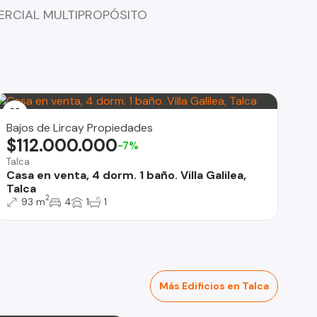
ERCIAL MULTIPROPÓSITO
Bajos de Lircay Propiedades
$112.000.000
-7%
Talca
Casa en venta, 4 dorm. 1 baño. Villa Galilea,
Talca
2
93 m
4
1
1
Más Edificios en Talca