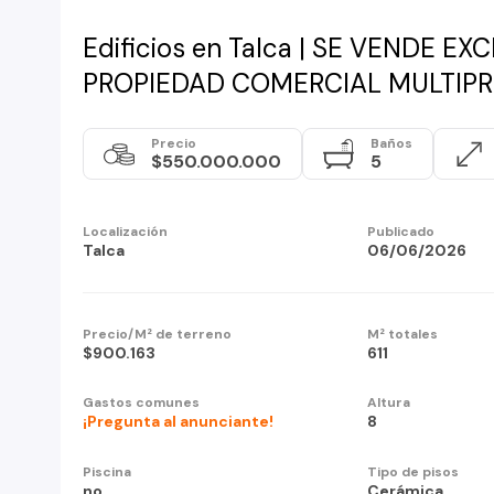
Edificios en Talca | SE VENDE E
PROPIEDAD COMERCIAL MULTIP
Precio
Baños
$550.000.000
5
Localización
Publicado
Talca
06/06/2026
Precio/M² de terreno
M² totales
$900.163
611
Gastos comunes
Altura
¡Pregunta al anunciante!
8
Piscina
Tipo de pisos
no
Cerámica