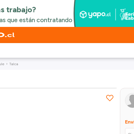
ule
Talca
Env