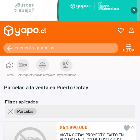
×
FILTRAR
Venta
Arriendo
Arriendo de Temporada
Proyectos nuevos
Parcelas a la venta en Puerto Octay
Filtros aplicados
Parcelas
$64.990.000
0
VISTA OCTAY, PROYECTO ÉXITO EN
VENTAS - REGION DE LOS LAGOS