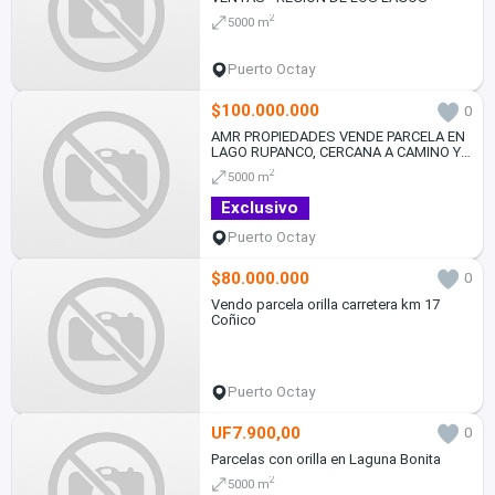
2
5000 m
Puerto Octay
$100.000.000
0
AMR PROPIEDADES VENDE PARCELA EN
LAGO RUPANCO, CERCANA A CAMINO Y
LAGO
2
5000 m
Exclusivo
Puerto Octay
$80.000.000
0
Vendo parcela orilla carretera km 17
Coñico
Puerto Octay
UF7.900,00
0
Parcelas con orilla en Laguna Bonita
2
5000 m