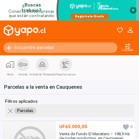
×
FILTRAR
Venta
Arriendo
Arriendo de Temporada
Proyectos nuevos
Parcelas a la venta en Cauquenes
Filtros aplicados
Parcelas
UF65.000,00
0
Venta de Fundo El Macetero – 198,9 Há
de poder productivo, en Cauquenes.