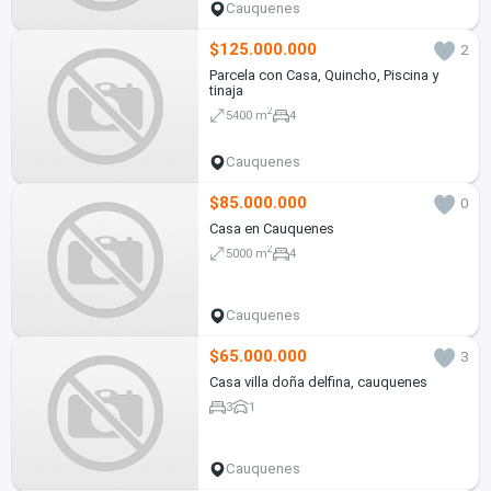
Cauquenes
$125.000.000
2
Parcela con Casa, Quincho, Piscina y
tinaja
2
5400 m
4
Cauquenes
$85.000.000
0
Casa en Cauquenes
2
5000 m
4
Cauquenes
$65.000.000
3
Casa villa doña delfina, cauquenes
3
1
Cauquenes