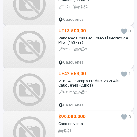
2
140 m
4
2
Cauquenes
UF13.500,00
0
Vendemos Casa en Loteo El secreto de
Pilén (153733)
2
220 m
3
6
Cauquenes
UF42.663,00
1
VENTA – Campo Productivo 204 ha ·
Cauquenes (Curica)
2
695 m
5
6
Cauquenes
$90.000.000
3
Casa en venta
4
3