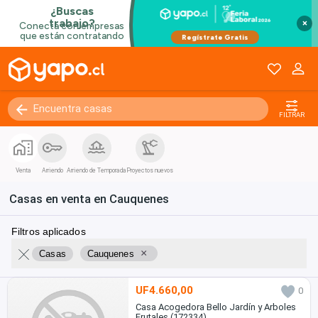
×
FILTRAR
Venta
Arriendo
Arriendo de Temporada
Proyectos nuevos
Casas en venta en Cauquenes
Filtros aplicados
×
Casas
Cauquenes
UF4.660,00
0
Casa Acogedora Bello Jardín y Arboles
Frutales (172334)