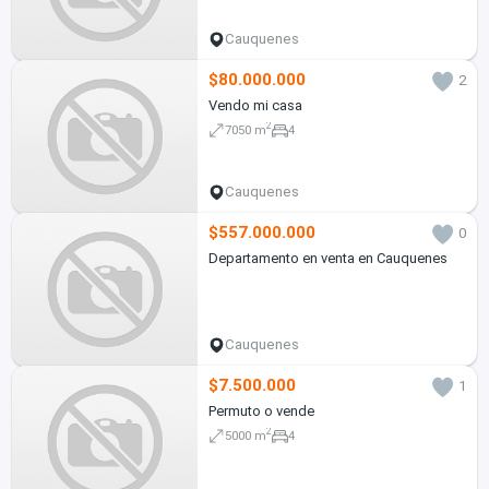
Cauquenes
$80.000.000
2
Vendo mi casa
2
7050 m
4
Cauquenes
$557.000.000
0
Departamento en venta en Cauquenes
Cauquenes
$7.500.000
1
Permuto o vende
2
5000 m
4