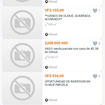
Olmué
UF3.150,00
1
**¡VENDO EN OLMUÉ, QUEBRADA
ALVARADO!*
2
599 m
Olmué
$200.000.000
0
VASS vende parcela con casa de 4D 2B
en Olmué
2
6100 m
Olmué
UF5.034,00
0
OPORTUNIDAD DE INVERSION EN
OLMUE PARCELA
Olmué