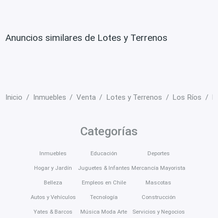
Anuncios similares de Lotes y Terrenos
Inicio
Inmuebles
Venta
Lotes y Terrenos
Los Ríos
M
Categorías
Inmuebles
Educación
Deportes
Hogar y Jardín
Juguetes & Infantes
Mercancía Mayorista
Belleza
Empleos en Chile
Mascotas
Autos y Vehículos
Tecnología
Construcción
Yates & Barcos
Música Moda Arte
Servicios y Negocios