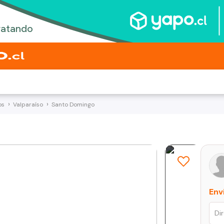
os
Valparaíso
Santo Domingo
Env