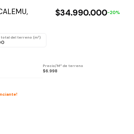
UCALEMU,
$34.990.000
-20%
total del terreno (m²)
00
Precio/M² de terreno
$6.998
unciante!