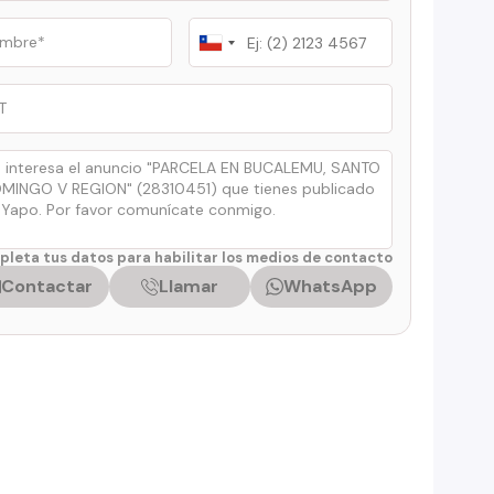
Chile
+56
leta tus datos para habilitar los medios de contacto
Contactar
Llamar
WhatsApp