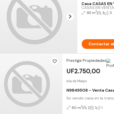
Casa CASAS EN 
CASAS EN VENTA, u
2
161 m
3
3
Contactar a
Prestige Propiedades
UF2.750,00
Isla de Maipo
N9849508 - Venta Casa 
Se vende casa en la tran
2
80 m
2
1
1