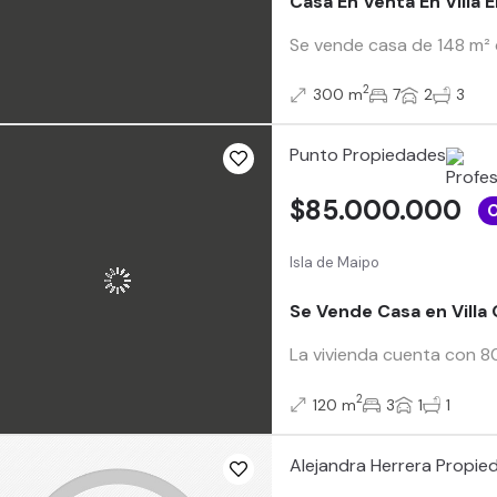
Casa En Venta En Villa 
Se vende casa de 148 m² c
2
300 m
7
2
3
Punto Propiedades
$85.000.000
Isla de Maipo
Se Vende Casa en Villa 
La vivienda cuenta con 80
2
120 m
3
1
1
Alejandra Herrera Propie