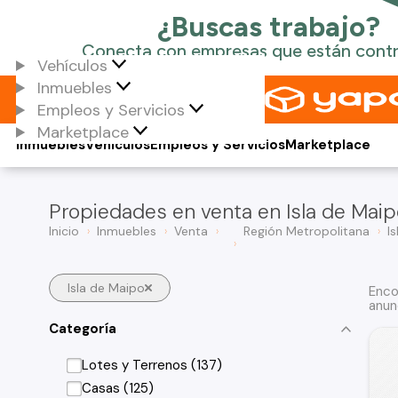
Vehículos
Inmuebles
Empleos y Servicios
Marketplace
Inmuebles
Vehículos
Empleos y Servicios
Marketplace
Propiedades en venta en Isla de Mai
Inicio
Inmuebles
Venta
Región Metropolitana
I
Isla de Maipo
Enco
anun
Categoría
Lotes y Terrenos (137)
Casas (125)