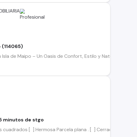
BILIARIA
o (114065)
 Isla de Maipo – Un Oasis de Confort, Estilo y Naturaleza ¡De
5 minutos de stgo
cuadrados [ ] Hermosa Parcela plana . [ ] Cerrada . [ ] En p