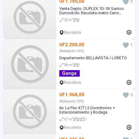
UF1.790,00
0
Venta Depto. DUPLEX 1D-1B Santos
Dumont/Av. Recoleta-metro Cerro
Blanco(c/bodega)
2
32 m
1
Recoleta
UF2.200,00
1
(Rebajado 15%)
Departamento BELLAVISTA / LORETO
2
38 m
1
Ganga
Recoleta
UF1.968,00
3
(Rebajado 10%)
Av. La Paz 477 | 2 Dormitorios +
Estacionamiento y Bodega
2
57 m
2
1
Recoleta