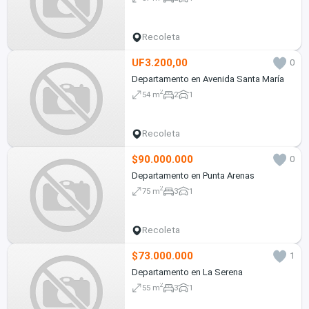
Recoleta
UF3.200,00
0
Departamento en Avenida Santa María
2
54 m
2
1
Recoleta
$90.000.000
0
Departamento en Punta Arenas
2
75 m
3
1
Recoleta
$73.000.000
1
Departamento en La Serena
2
55 m
3
1