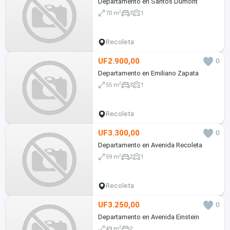
Departamento en Santos Dumont
2
70 m
3
1
Recoleta
UF2.900,00
0
Departamento en Emiliano Zapata
2
55 m
3
1
Recoleta
UF3.300,00
0
Departamento en Avenida Recoleta
2
59 m
2
1
Recoleta
UF3.250,00
0
Departamento en Avenida Einstein
2
49 m
2