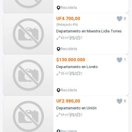
Recoleta
UF4.700,00
0
(Rebajado 4%)
Departamento en Maestra Lidia Torres
2
63 m
2
1
Recoleta
$130.000.000
1
Departamento en Loreto
2
55 m
2
1
Recoleta
UF2.980,00
0
Departamento en Unión
2
69 m
3
1
Recoleta