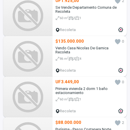
UF1.925,00
2
Se Vende Departamento Comuna de
Recoleta
2
60 m
2
1
Recoleta
$135.000.000
0
Vendo Casa Nicolas De Garnica
Recoleta
2
86 m
3
4
Recoleta
UF3.449,00
0
Primera vivienda 2 dorm 1 baño
estacionamiento
2
60 m
2
1
Recoleta
$88.000.000
2
Purísima - Pasos Costanera Norte