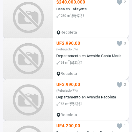
$240.000.000
2
Casa en Lafayette
2
230 m
4
3
Recoleta
UF2.990,00
0
(Rebajado 5%)
Departamento en Avenida Santa María
2
61 m
2
1
Recoleta
UF3.990,00
0
(Rebajado 7%)
Departamento en Avenida Recoleta
2
58 m
2
1
Recoleta
UF4.200,00
1