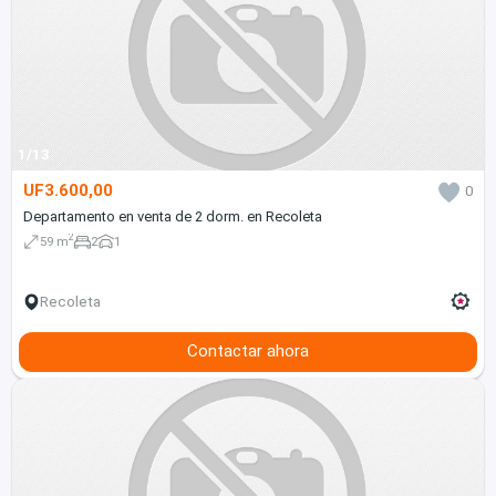
1/13
UF3.600,00
0
Departamento en venta de 2 dorm. en Recoleta
2
59 m
2
1
Recoleta
Contactar ahora