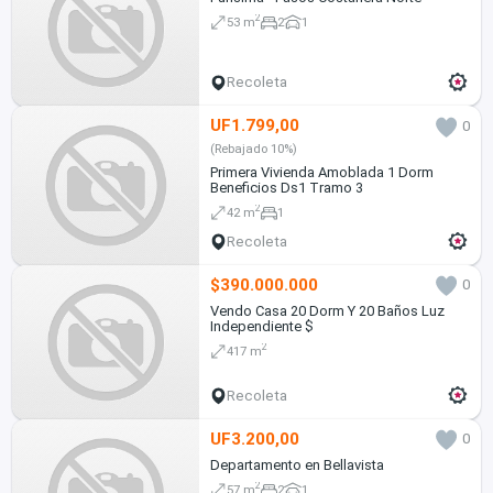
2
53 m
2
1
Recoleta
UF1.799,00
0
(Rebajado 10%)
Primera Vivienda Amoblada 1 Dorm
Beneficios Ds1 Tramo 3
2
42 m
1
Recoleta
$390.000.000
0
Vendo Casa 20 Dorm Y 20 Baños Luz
Independiente $
2
417 m
Recoleta
UF3.200,00
0
Departamento en Bellavista
2
57 m
2
1