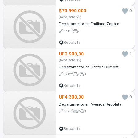
$70.990.000
0
(Rebajado 5%)
Departamento en Emiliano Zapata
2
48 m
2
Recoleta
UF2.900,00
1
(Rebajado 8%)
Departamento en Santos Dumont
2
62 m
2
1
Recoleta
UF4.300,00
0
Departamento en Avenida Recoleta
2
65 m
2
1
Recoleta