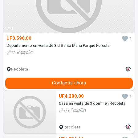
1/11
UF3.596,00
1
Departamento en venta de 3 d Santa Maria Parque Forestal
2
77 m
3
1
Recoleta
Contactar ahora
UF4.200,00
1
Casa en venta de 3 dorm. en Recoleta
2
97 m
3
1
Recoleta