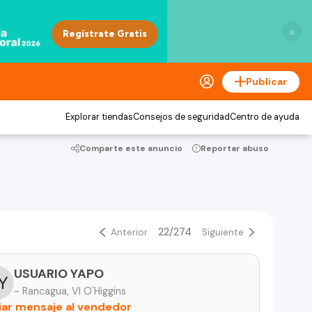
×
Publicar
Explorar tiendas
Consejos de seguridad
Centro de ayuda
Comparte este anuncio
Reportar abuso
22/274
Anterior
Siguiente
USUARIO YAPO
- Rancagua, VI O'Higgins
iar mensaje al vendedor