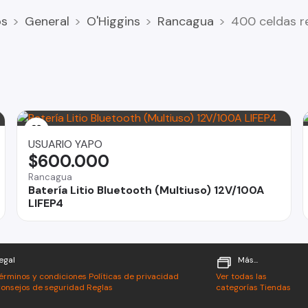
os
General
O'Higgins
Rancagua
400 celdas r
aquetes de baterías de ebike, scooter
USUARIO YAPO
$600.000
Rancagua
Batería Litio Bluetooth (Multiuso) 12V/100A
LIFEP4
imilares
egal
Más...
érminos y condiciones
Políticas de privacidad
Ver todas las
onsejos de seguridad
Reglas
categorías
Tiendas