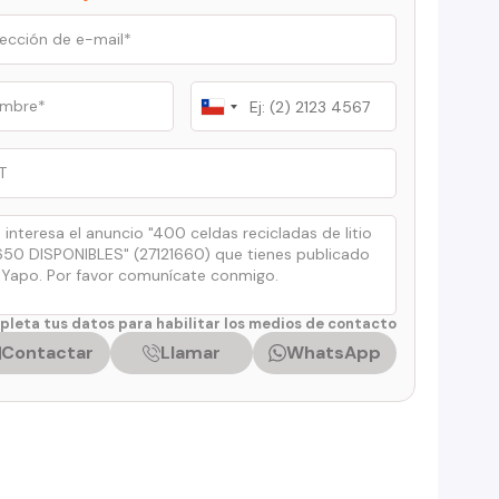
Chile
+56
leta tus datos para habilitar los medios de contacto
Contactar
Llamar
WhatsApp