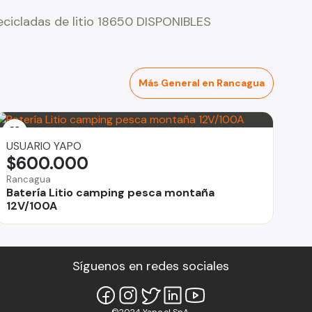
ecicladas de litio 18650 DISPONIBLES
Más General en Rancagua
USUARIO YAPO
$600.000
Rancagua
Batería Litio camping pesca montaña
12V/100A
Síguenos en redes sociales
©2024 Yapo.cl SpA.