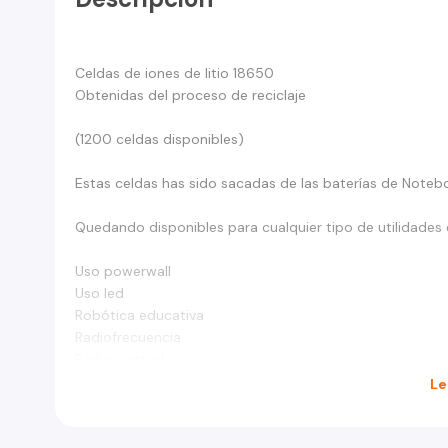
Celdas de iones de litio 18650
Obtenidas del proceso de reciclaje
(1200 celdas disponibles)
Estas celdas has sido sacadas de las baterías de Noteb
Quedando disponibles para cualquier tipo de utilidades
Uso powerwall
Uso led
Robótica educativa
Radiofrecuencia
Radio control
Le
Y todo lo que puedas hacer con el uso de la energía
Bricolaje