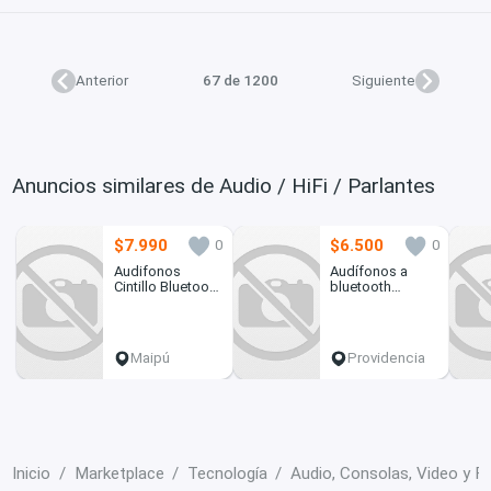
Anterior
67 de 1200
Siguiente
Anuncios similares de Audio / HiFi / Parlantes
$7.990
$6.500
0
0
Audifonos
Audífonos a
Cintillo Bluetooth
bluetooth
Con TF/FM,
nuevos!!
Recargable
Maipú
Providencia
Inicio
Marketplace
Tecnología
Audio, Consolas, Video y F