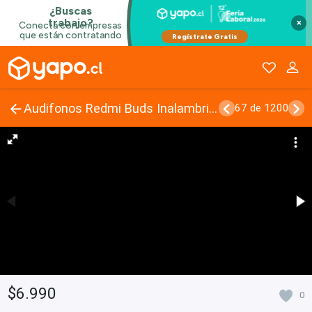
×
Audifonos Redmi Buds Inalambricos
67 de 1200
$6.990
0