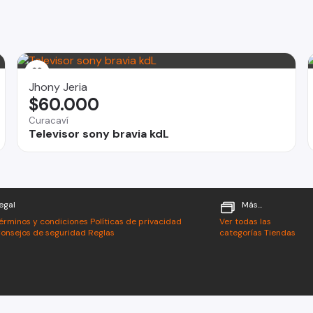
Jhony Jeria
$60.000
Curacaví
Televisor sony bravia kdL
egal
Más...
érminos y condiciones
Políticas de privacidad
Ver todas las
onsejos de seguridad
Reglas
categorías
Tiendas