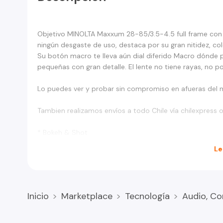
Objetivo MINOLTA Maxxum 28-85/3.5-4.5 full frame con b
ningún desgaste de uso, destaca por su gran nitidez, co
Su botón macro te lleva aún dial diferido Macro dónde
pequeñas con gran detalle. El lente no tiene rayas, no p
Lo puedes ver y probar sin compromiso en afueras del me
Tambien realizamos envíos a todo Chile vía chilexpress o
* Bokeh & Shot
Le
Inicio
Marketplace
Tecnología
Audio, Co