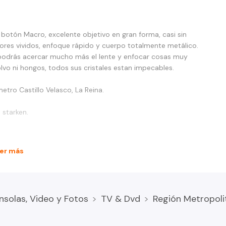
otón Macro, excelente objetivo en gran forma, casi sin
lores vividos, enfoque rápido y cuerpo totalmente metálico.
 podrás acercar mucho más el lente y enfocar cosas muy
olvo ni hongos, todos sus cristales estan impecables.
tro Castillo Velasco, La Reina.
 starken.
er más
nsolas, Video y Fotos
TV & Dvd
Región Metropoli