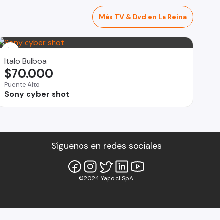
Más TV & Dvd en La Reina
Italo Bulboa
$70.000
Puente Alto
Sony cyber shot
Síguenos en redes sociales
©2024 Yapo.cl SpA.