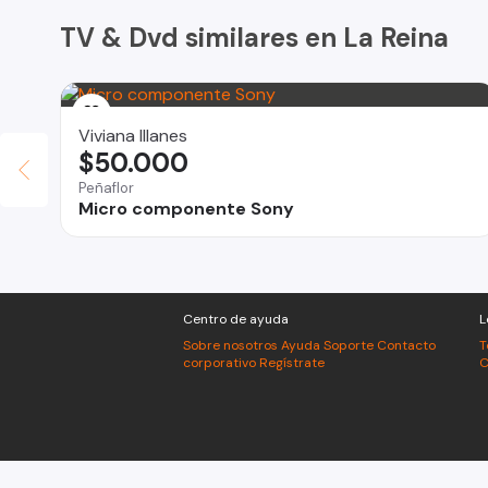
TV & Dvd similares en La Reina
Viviana Illanes
$50.000
Peñaflor
Micro componente Sony
Centro de ayuda
L
Sobre nosotros
Ayuda
Soporte
Contacto
T
corporativo
Regístrate
C