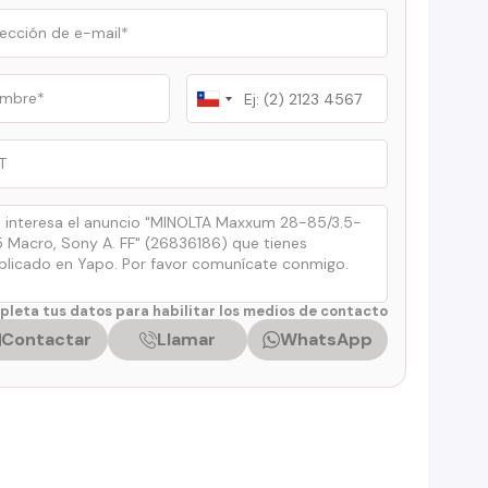
Chile
+56
leta tus datos para habilitar los medios de contacto
Contactar
Llamar
WhatsApp