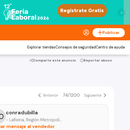
×
Publicar
Explorar tiendas
Consejos de seguridad
Centro de ayuda
Comparte este anuncio
Reportar abuso
74/1200
Anterior
Siguiente
conradubilla
- LaReina, Región Metropolitana
iar mensaje al vendedor