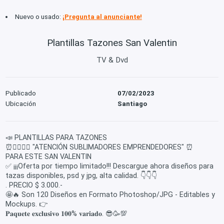
Nuevo o usado:
¡Pregunta al anunciante!
Plantillas Tazones San Valentin
TV & Dvd
Publicado
07/02/2023
Ubicación
Santiago
📣 PLANTILLAS PARA TAZONES
⏰🙋‍♂️🙋‍♀️ "ATENCIÓN SUBLIMADORES EMPRENDEDORES" ⏰
PARA ESTE SAN VALENTIN
✅ ¡¡¡Oferta por tiempo limitado!!! Descargue ahora diseños para
tazas disponibles, psd y jpg, alta calidad. 👇👇👇
. PRECIO $ 3.000.-
🤩🔥 Son 120 Diseños en Formato Photoshop/JPG - Editables y
Mockups. 👉
𝐏𝐚𝐪𝐮𝐞𝐭𝐞 𝐞𝐱𝐜𝐥𝐮𝐬𝐢𝐯𝐨 𝟏𝟎𝟎% 𝐯𝐚𝐫𝐢𝐚𝐝𝐨. 😎🥳💯