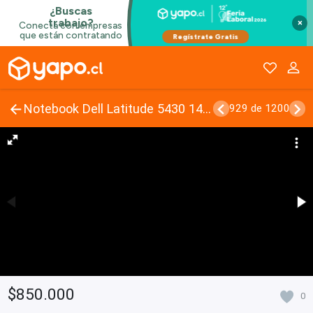
×
Notebook Dell Latitude 5430 14, I7-1255u, Ram 16gb
929 de 1200
$850.000
0