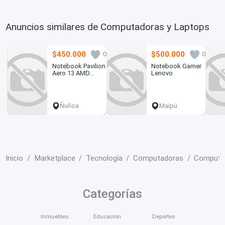
Anuncios similares de Computadoras y Laptops
$450.000
$500.000
0
0
Notebook Pavilion
Notebook Gamer
Aero 13 AMD
Lenovo
RYZEN 7 16GB
RAM
Ñuñoa
Maipú
Inicio
Marketplace
Tecnología
Computadoras
Computa
Categorías
Inmuebles
Educación
Deportes