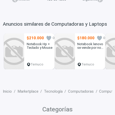
Anuncios similares de Computadoras y Laptops
$210.000
$180.000
0
0
Notebook Hp +
Notebook lenovo
Teclado y Mouse
se vende por no
uso, sin detalles
Temuco
Temuco
Inicio
Marketplace
Tecnología
Computadoras
Computa
Categorías