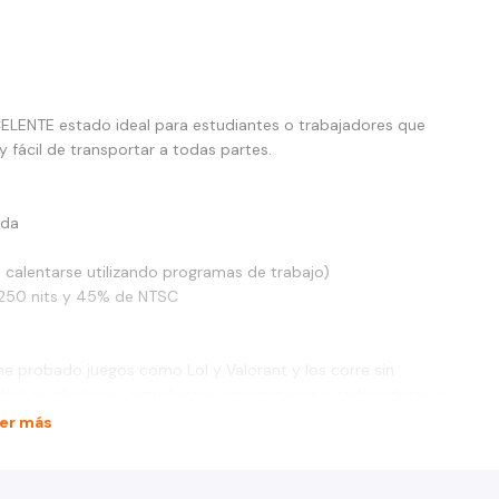
ELENTE estado ideal para estudiantes o trabajadores que
 fácil de transportar a todas partes.
ada
n calentarse utilizando programas de trabajo)
s 250 nits y 45% de NTSC
 he probado juegos como Lol y Valorant y los corre sin
ad, es ideal para estudiantes universitarios o trabajadores o
er más
emas, prende en menos de 10 segundos.