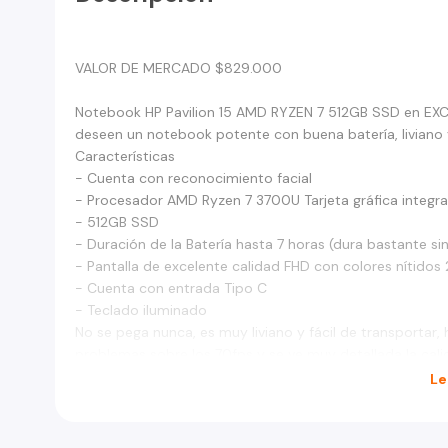
VALOR DE MERCADO $829.000
Notebook HP Pavilion 15 AMD RYZEN 7 512GB SSD en EXC
deseen un notebook potente con buena batería, liviano y
Características
- Cuenta con reconocimiento facial
- Procesador AMD Ryzen 7 3700U Tarjeta gráfica integr
- 512GB SSD
- Duración de la Batería hasta 7 horas (dura bastante si
- Pantalla de excelente calidad FHD con colores nítido
- Cuenta con entrada Tipo C
- Teclado iluminado
No se pega nunca, es muy liviano y fácil de transportar,
problemas sobre los 70fps y se ve muy detallada la calid
gente que quiera algo de calidad y fácil de transportar
Le
Tiene menos de 6 meses de Uso y nunca ha dado probl
Vendo a 380 (regalado por el valor de mercado)