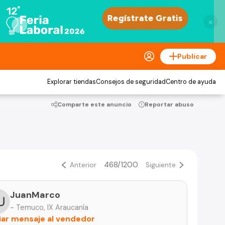
×
Publicar
Explorar tiendas
Consejos de seguridad
Centro de ayuda
Comparte este anuncio
Reportar abuso
468/1200
Anterior
Siguiente
JuanMarco
- Temuco, IX Araucanía
iar mensaje al vendedor