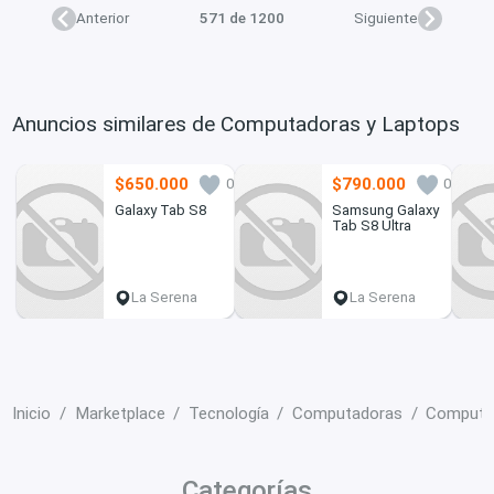
Anterior
571 de 1200
Siguiente
Anuncios similares de Computadoras y Laptops
$650.000
$790.000
0
0
Galaxy Tab S8
Samsung Galaxy
Tab S8 Ultra
La Serena
La Serena
Inicio
Marketplace
Tecnología
Computadoras
Computa
Categorías