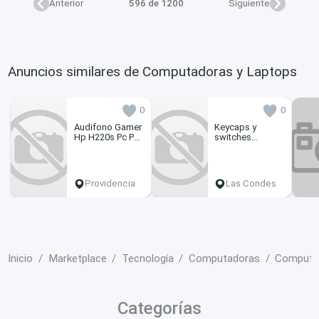
Anterior
596 de 1200
Siguiente
Anuncios similares de Computadoras y Laptops
0
0
Audifono Gamer
Keycaps y
Hp H220s Pc Ps4
switches
Xone Switch
gateron red
Celular
Providencia
Las Condes
Inicio
Marketplace
Tecnología
Computadoras
Computa
Categorías