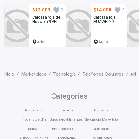
$12.000
$14.000
0
0
Carcasa roja de
Carcasa roja
Huawei Y9 PRIME
HUAWEI Y9
2019
PRIME 2019
Arica
Arica
Inicio
Marketplace
Tecnología
Teléfonos Celulares
Aric
Categorías
Inmuebles
Educación
Deportes
Hogar y Jardín
Juguetes & Infantes
Mercancía Mayorista
Belleza
Empleos en Chile
Mascotas
Autos y Vehículos
Tecnología
Construcción