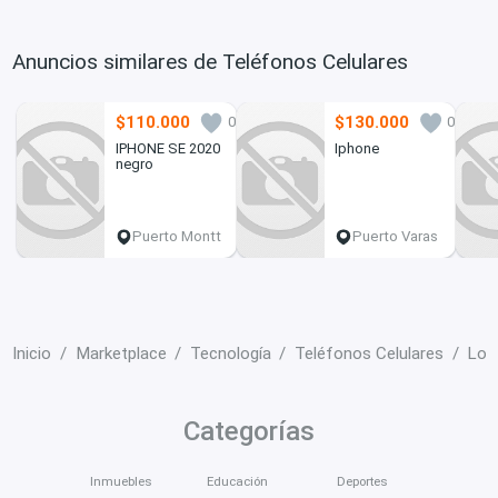
Anuncios similares de Teléfonos Celulares
$110.000
$130.000
0
0
IPHONE SE 2020
Iphone
negro
Puerto Montt
Puerto Varas
Inicio
Marketplace
Tecnología
Teléfonos Celulares
Los
Categorías
Inmuebles
Educación
Deportes