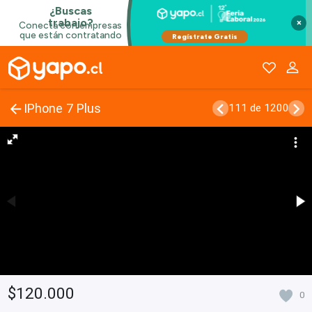
×
IPhone 7 Plus
111 de 1200
$120.000
0