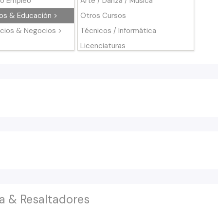
o Empleo
Arte / Danza / Musica
os & Educación >
Otros Cursos
icios & Negocios >
Técnicos / Informática
Licenciaturas
Postgrados / Maestrías / MBA
Seminarios
Libros
a & Resaltadores