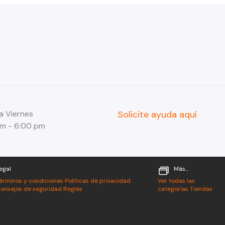
a Viernes
Solicite ayuda aquí
am - 6:00 pm
egal
Más...
érminos y condiciones
Políticas de privacidad
Ver todas las
onsejos de seguridad
Reglas
categorías
Tiendas