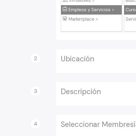
Inmuebles >
Busc
Empleos y Servicios >
Curs
Marketplace >
Serv
Ubicación
2
Descripción
3
Seleccionar Membresí
4