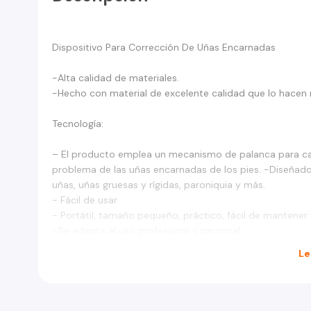
Dispositivo Para Corrección De Uñas Encarnadas
-Alta calidad de materiales.
-Hecho con material de excelente calidad que lo hace
Tecnología:
– El producto emplea un mecanismo de palanca para camb
problema de las uñas encarnadas de los pies. -Diseñado
uñas, uñas gruesas y rígidas, paroniquia y más.
- Fácil de usar
- Portátil, tamaño pequeño, práctico, fácil de mantener 
-Se adapta al uso profesional y personal.
Le