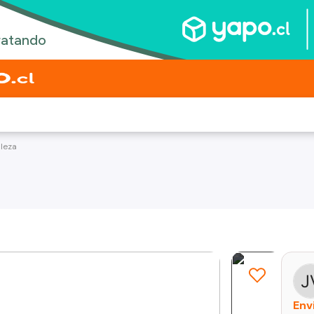
lleza
Env