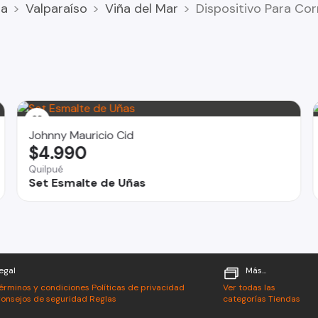
za
Valparaíso
Viña del Mar
Dispositivo Para Co
Johnny Mauricio Cid
$4.990
Quilpué
Set Esmalte de Uñas
egal
Más...
érminos y condiciones
Políticas de privacidad
Ver todas las
onsejos de seguridad
Reglas
categorías
Tiendas