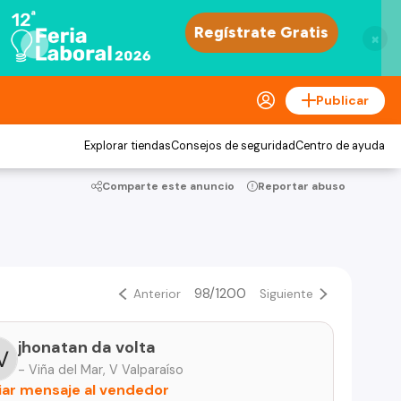
×
Publicar
Explorar tiendas
Consejos de seguridad
Centro de ayuda
Comparte este anuncio
Reportar abuso
98/1200
Anterior
Siguiente
jhonatan da volta
- Viña del Mar, V Valparaíso
iar mensaje al vendedor