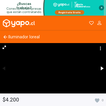
×
Iluminador loreal
$4.200
0