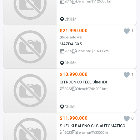
2015
Bencina
126000 km
Chillán
$21.990.000
1
(Rebajado 4%)
MAZDA CX5
2025
Bencina
1600 km
Chillán
$10.990.000
1
CITROEN C3 FEEL BlueHDi
2023
Diesel
84000 km
Chillán
$11.990.000
0
SUZUKI BALENO GLS AUTOMATICO
2023
Bencina
33000 km