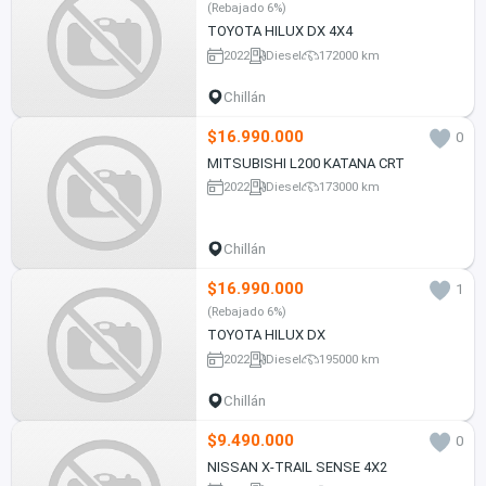
(Rebajado 6%)
TOYOTA HILUX DX 4X4
2022
Diesel
172000 km
Chillán
$16.990.000
0
MITSUBISHI L200 KATANA CRT
2022
Diesel
173000 km
Chillán
$16.990.000
1
(Rebajado 6%)
TOYOTA HILUX DX
2022
Diesel
195000 km
Chillán
$9.490.000
0
NISSAN X-TRAIL SENSE 4X2