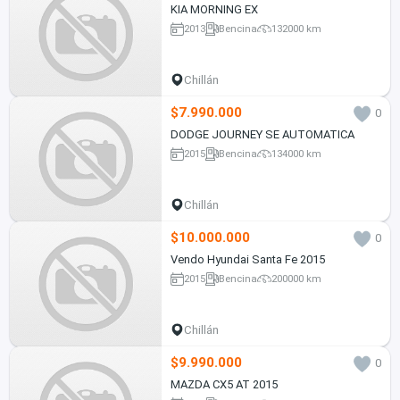
KIA MORNING EX
2013
Bencina
132000 km
Chillán
$7.990.000
0
DODGE JOURNEY SE AUTOMATICA
2015
Bencina
134000 km
Chillán
$10.000.000
0
Vendo Hyundai Santa Fe 2015
2015
Bencina
200000 km
Chillán
$9.990.000
0
MAZDA CX5 AT 2015