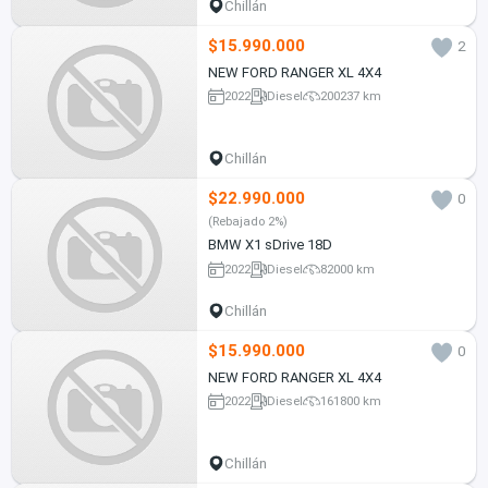
Chillán
$15.990.000
2
NEW FORD RANGER XL 4X4
2022
Diesel
200237 km
Chillán
$22.990.000
0
(Rebajado 2%)
BMW X1 sDrive 18D
2022
Diesel
82000 km
Chillán
$15.990.000
0
NEW FORD RANGER XL 4X4
2022
Diesel
161800 km
Chillán