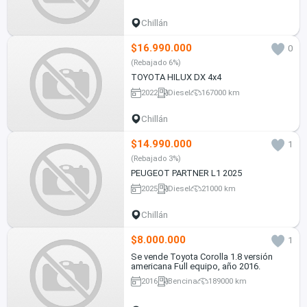
Chillán
$16.990.000
0
(Rebajado 6%)
TOYOTA HILUX DX 4x4
2022
Diesel
167000 km
Chillán
$14.990.000
1
(Rebajado 3%)
PEUGEOT PARTNER L1 2025
2025
Diesel
21000 km
Chillán
$8.000.000
1
Se vende Toyota Corolla 1.8 versión
americana Full equipo, año 2016.
2016
Bencina
189000 km