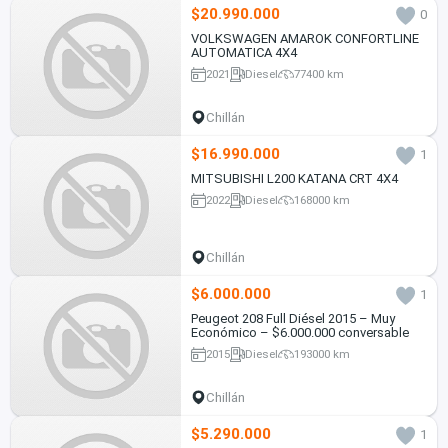
$20.990.000
0
VOLKSWAGEN AMAROK CONFORTLINE
AUTOMATICA 4X4
2021
Diesel
77400 km
Chillán
$16.990.000
1
MITSUBISHI L200 KATANA CRT 4X4
2022
Diesel
168000 km
Chillán
$6.000.000
1
Peugeot 208 Full Diésel 2015 – Muy
Económico – $6.000.000 conversable
2015
Diesel
193000 km
Chillán
$5.290.000
1