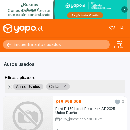
×
FILTRAR
Autos usados
Filtros aplicados
×
Autos Usados
Chillán
$49.990.000
0
Ford F-150 Lariat Black 4x4 AT 2025 -
Único Dueño
2025
Bencina
30000 km