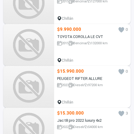
2015
Bencina
127000 km
Chillán
$9.990.000
0
TOYOTA COROLLA LE CVT
2015
Bencina
132000 km
Chillán
$15.990.000
0
PEUGEOT RIFTER ALLURE
2023
Diesel
97200 km
Chillán
$15.300.000
3
Jac t8 pro 2022 luxury 4x2
2022
Diesel
54000 km