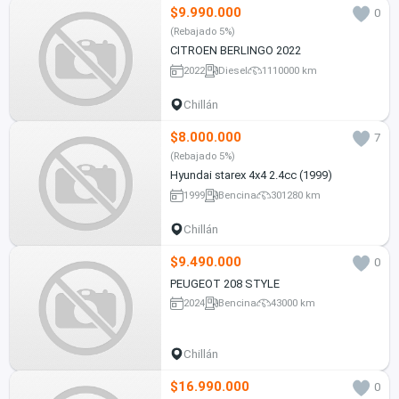
$9.990.000
0
(Rebajado 5%)
CITROEN BERLINGO 2022
2022
Diesel
1110000 km
Chillán
$8.000.000
7
(Rebajado 5%)
Hyundai starex 4x4 2.4cc (1999)
1999
Bencina
301280 km
Chillán
$9.490.000
0
PEUGEOT 208 STYLE
2024
Bencina
43000 km
Chillán
$16.990.000
0