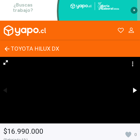
×
TOYOTA HILUX DX
$16.990.000
0
(Rebajado 6%)