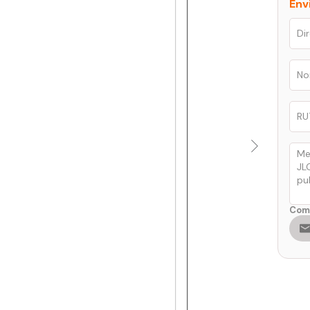
Env
Comp