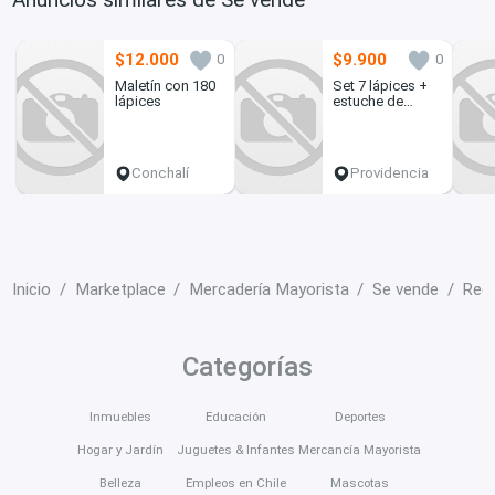
$12.000
$9.900
0
0
Maletín con 180
Set 7 lápices +
lápices
estuche de
lunares violeta
Conchalí
Providencia
Inicio
Marketplace
Mercadería Mayorista
Se vende
Regi
Categorías
Inmuebles
Educación
Deportes
Hogar y Jardín
Juguetes & Infantes
Mercancía Mayorista
Belleza
Empleos en Chile
Mascotas