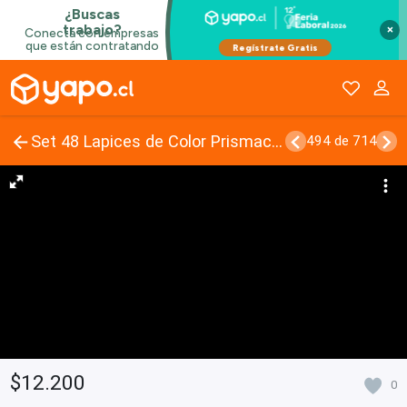
×
Set 48 Lapices de Color Prismacolor
494 de 714
$12.200
0