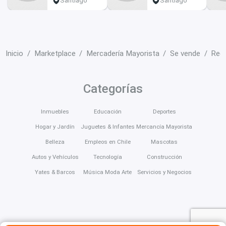
Santiago
Santiago
Inicio
Marketplace
Mercadería Mayorista
Se vende
Regi
Categorías
Inmuebles
Educación
Deportes
Hogar y Jardín
Juguetes & Infantes
Mercancía Mayorista
Belleza
Empleos en Chile
Mascotas
Autos y Vehículos
Tecnología
Construcción
Yates & Barcos
Música Moda Arte
Servicios y Negocios