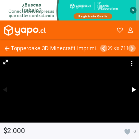
×
Toppercake 3D Minecraft Imprimible Presonalizable
39 de 711
$2.000
0